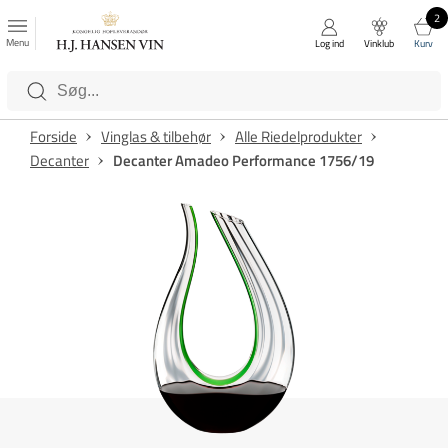
2
FAVORITTER
Luk
Menu
Log ind
Vinklub
Kurv
Kategorier
Forside
Vinglas & tilbehør
Alle Riedelprodukter
Decanter
Decanter Amadeo Performance 1756/19