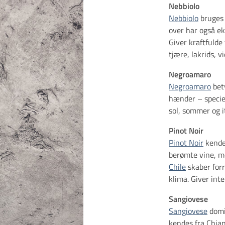
Nebbiolo
Nebbiolo
bruges 
over har også e
Giver kraftfulde
tjære, lakrids, v
Negroamaro
Negroamaro
bety
hænder – speciel
sol, sommer og i
Pinot Noir
Pinot Noir
kende
berømte vine, m
Chile
skaber forr
klima. Giver int
Sangiovese
​​​​​​​Sangiovese
domin
kendes fra Chia