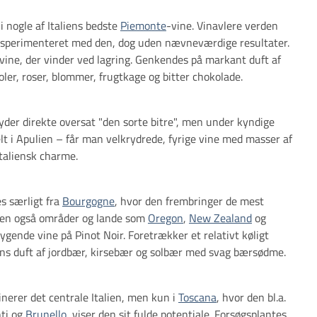
i nogle af Italiens bedste
Piemonte
-vine. Vinavlere verden
ksperimenteret med den, dog uden nævneværdige resultater.
 vine, der vinder ved lagring. Genkendes på markant duft af
ioler, roser, blommer, frugtkage og bitter chokolade.
der direkte oversat "den sorte bitre", men under kyndige
t i Apulien – får man velkrydrede, fyrige vine med masser af
taliensk charme.
s særligt fra
Bourgogne
, hvor den frembringer de mest
en også områder og lande som
Oregon
,
New Zealand
og
ygende vine på Pinot Noir. Foretrækker et relativt køligt
ens duft af jordbær, kirsebær og solbær med svag bærsødme.
erer det centrale Italien, men kun i
Toscana
, hvor den bl.a.
nti og
Brunello
, viser den sit fulde potentiale. Forsøgsplantes