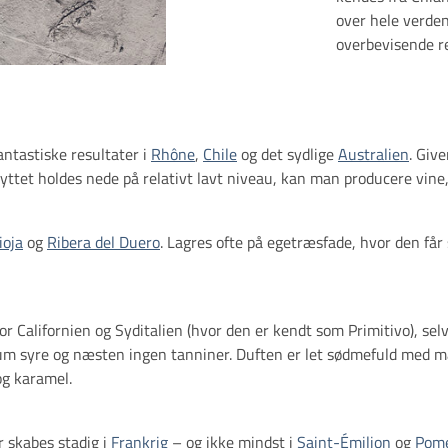
over hele verden
overbevisende re
fantastiske resultater i
Rhône
,
Chile
og det sydlige
Australien
. Giv
yttet holdes nede på relativt lavt niveau, kan man producere vine, 
ioja
og
Ribera del Duero
. Lagres ofte på egetræsfade, hvor den får 
Californien og Syditalien (hvor den er kendt som Primitivo), selv 
ium syre og næsten ingen tanniner. Duften er let sødmefuld med ma
og karamel.
 skabes stadig i
Frankrig
– og ikke mindst i
Saint-Émilion
og
Pome