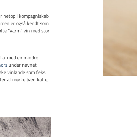
er netop i kompagniskab
 men er også kendt som
ofte "varm" vin med stor
bl.a. med en mindre
hors
under navnet
ske vinlande som f.eks.
ter af mørke bær, kaffe,