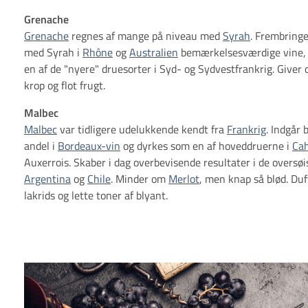
Grenache
Grenache
regnes af mange på niveau med
Syrah
. Frembring
med Syrah i
Rhône
og
Australien
bemærkelsesværdige vine,
en af de "nyere" druesorter i Syd- og Sydvestfrankrig. Giver 
krop og flot frugt.
Malbec
Malbec
var tidligere udelukkende kendt fra
Frankrig
. Indgår 
andel i
Bordeaux-vin
og dyrkes som en af hoveddruerne i
Ca
Auxerrois. Skaber i dag overbevisende resultater i de oversøi
Argentina
og
Chile
. Minder om
Merlot
, men knap så blød. Duf
lakrids og lette toner af blyant.