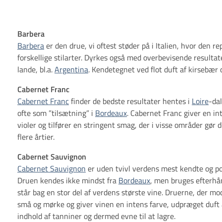
Barbera
Barbera
er den drue, vi oftest støder på i Italien, hvor den r
forskellige stilarter. Dyrkes også med overbevisende resultat
lande, bl.a.
Argentina
. Kendetegnet ved flot duft af kirsebær 
Cabernet Franc
Cabernet Franc
finder de bedste resultater hentes i
Loire
-da
ofte som ”tilsætning” i
Bordeaux
. Cabernet Franc giver en in
violer og tilfører en stringent smag, der i visse områder gør den
flere årtier.
Cabernet Sauvignon
Cabernet Sauvignon
er uden tvivl verdens mest kendte og p
Druen kendes ikke mindst fra
Bordeaux
, men bruges efterhå
står bag en stor del af verdens største vine. Druerne, der mo
små og mørke og giver vinen en intens farve, udpræget duft 
indhold af tanniner og dermed evne til at lagre.