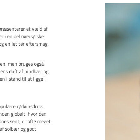
epræsenterer et væld af
er i en del oversøiske
og en let tør eftersmag.
len, men bruges også
tens duft af hindbær og
 i stand til at ligge i
opulære rødvinsdrue.
nden globalt, hvor den
dnes sent, er ofte meget
af solbær og godt