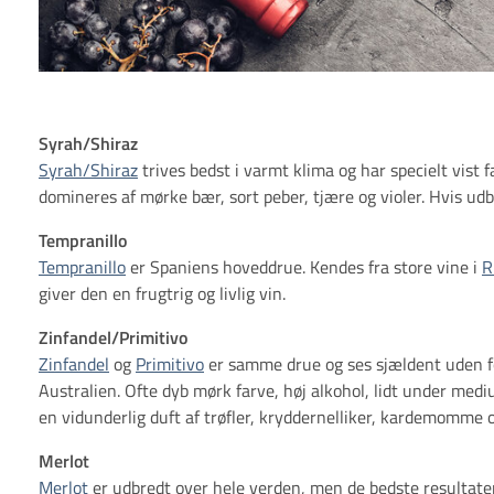
Syrah/Shiraz
Syrah/Shiraz
t
rives bedst i varmt klima og har specielt vist 
domineres af mørke bær, sort peber, tjære og violer. Hvis udb
Tempranillo
Tempranillo
er Spaniens hoveddrue. Kendes fra store vine i
R
giver den en frugtrig og livlig vin.
Zinfandel/Primitivo
Zinfandel
og
Primitivo
er samme drue og ses sjældent uden for 
Australien. Ofte dyb mørk farve, høj alkohol, lidt under med
en vidunderlig duft af trøfler, kryddernelliker, kardemomme 
Merlot
Merlot
er udbredt over hele verden, men de bedste resultater