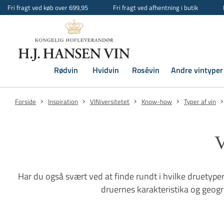
Fri fragt ved køb over 699,95
Fri fragt ved afhentning i butik
Rødvin
Hvidvin
Rosévin
Andre vintyper
Forside
Inspiration
VINiversitetet
Know-how
Typer af vin
V
Har du også svært ved at finde rundt i hvilke druetyper
druernes karakteristika og geog