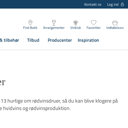
Log ind
Kontakt os
Find Butik
Arrangementer
Vinklub
Favoritter
Indkøbskurv
& tilbehør
Tilbud
Producenter
Inspiration
er
d 13 hurtige om rødvinsdruer, så du kan blive klogere på
e hvidvins og rødvinsproduktion.