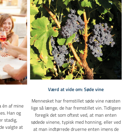
Værd at vide om: Søde vine
Mennesket har fremstillet søde vine næsten
da én af mine
lige så længe, de har fremstillet vin. Tidligere
tes. Han og
foregik det som oftest ved, at man enten
r stadig,
sødede vinene, typisk med honning, eller ved
de valgte at
at man indtørrede druerne enten imens de