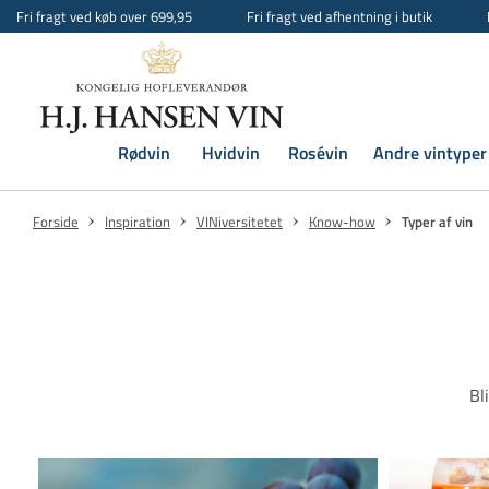
Fri fragt ved køb over 699,95
Fri fragt ved afhentning i butik
Rødvin
Hvidvin
Rosévin
Andre vintyper
Forside
Inspiration
VINiversitetet
Know-how
Typer af vin
Bl