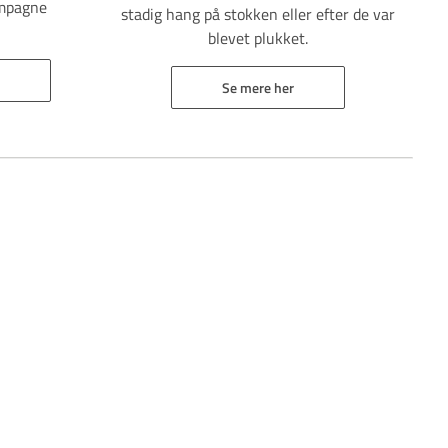
ampagne
stadig hang på stokken eller efter de var
blevet plukket.
Se mere her