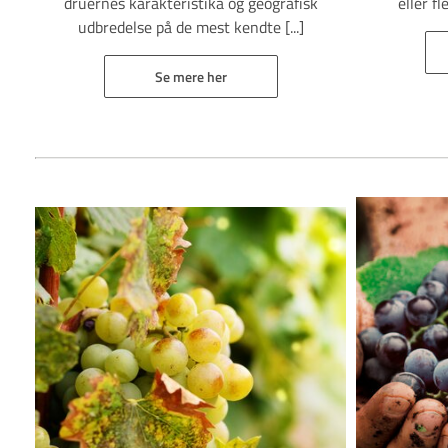
druernes karakteristika og geografisk
eller fl
udbredelse på de mest kendte [...]
Se mere her