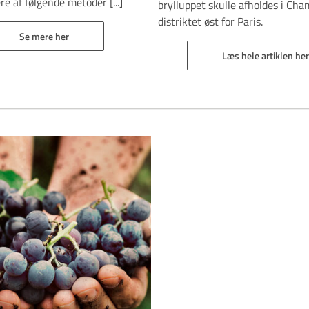
ere af følgende metoder [...]
brylluppet skulle afholdes i Ch
distriktet øst for Paris.
Se mere her
Læs hele artiklen her