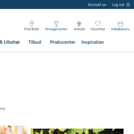
Log ind
Kontakt os
Find Butik
Arrangementer
Vinklub
Favoritter
Indkøbskurv
& tilbehør
Tilbud
Producenter
Inspiration
rs.