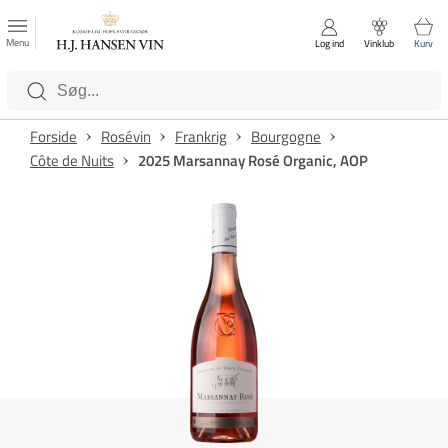
FAVORITTER
Luk
Menu
Log ind
Vinklub
Kurv
Kategorier
Forside
Rosévin
Frankrig
Bourgogne
Côte de Nuits
2025 Marsannay Rosé Organic, AOP