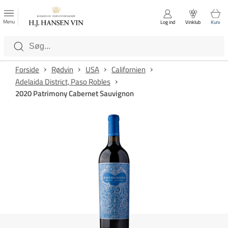
FAVORITTER
Luk
Menu
Log ind
Vinklub
Kurv
Kategorier
Forside
Rødvin
USA
Californien
Adelaida District, Paso Robles
2020 Patrimony Cabernet Sauvignon