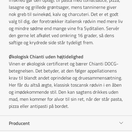
lasagne og grillede grøntsager, mens tanninerne giver
nok greb til svinekød, kalv og charcuteri. Det er et godt
valg til dig, der foretrækker italiensk rødvin med mere liv
og mindre sødme end mange vine fra Syditalien. Servér
den gerne let afkølet ved omkring 16 grader, så dens
saftige og krydrede side står tydeligt frem.
Økologisk Chianti uden højtidelighed
Vinen er økologisk certificeret og bærer Chianti DOCG-
betegnelsen. Det betyder, at den følger appellationens
krav til blandt andet oprindelse og druesammensætning.
Her får du altså ægte, klassisk toscansk rødvin i en åben
og imødekommende stil. Den kan sagtens drikkes uden
mad, men kommer for alvor til sin ret, når der står pasta,
pizza eller antipasti på bordet.
Producent