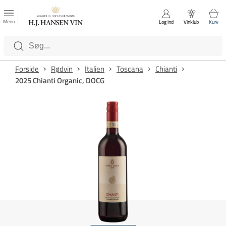
FAVORITTER
Luk
Menu
Log ind
Vinklub
Kurv
Kategorier
Forside
Rødvin
Italien
Toscana
Chianti
2025 Chianti Organic, DOCG