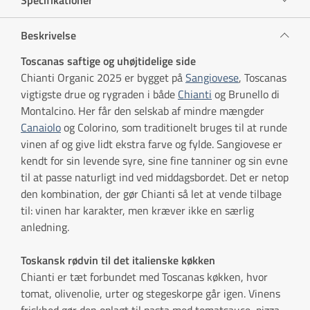
Beskrivelse
Toscanas saftige og uhøjtidelige side
Chianti Organic 2025 er bygget på
Sangiovese
, Toscanas
vigtigste drue og rygraden i både
Chianti
og Brunello di
Montalcino. Her får den selskab af mindre mængder
Canaiolo
og Colorino, som traditionelt bruges til at runde
vinen af og give lidt ekstra farve og fylde. Sangiovese er
kendt for sin levende syre, sine fine tanniner og sin evne
til at passe naturligt ind ved middagsbordet. Det er netop
den kombination, der gør Chianti så let at vende tilbage
til: vinen har karakter, men kræver ikke en særlig
anledning.
Toskansk rødvin til det italienske køkken
Chianti er tæt forbundet med Toscanas køkken, hvor
tomat, olivenolie, urter og stegeskorpe går igen. Vinens
friskhed gør den oplagt til pasta med tomatsauce, pizza,