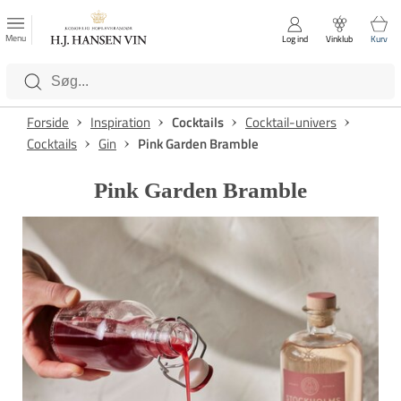
FAVORITTER
Luk
Menu
Log ind
Vinklub
Kurv
Kategorier
Forside
Inspiration
Cocktails
Cocktail-univers
Cocktails
Gin
Pink Garden Bramble
Pink Garden Bramble