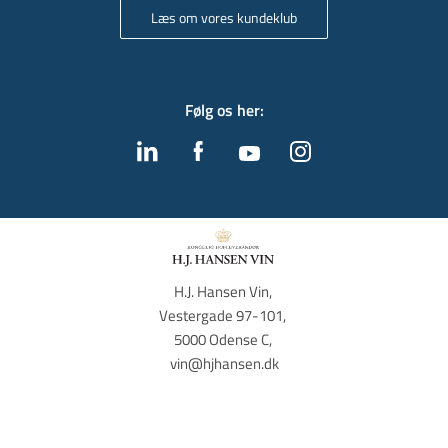
Læs om vores kundeklub
Følg os her
:
H.J. Hansen Vin, 
Vestergade 97-101, 
5000 Odense C, 
vin@hjhansen.dk