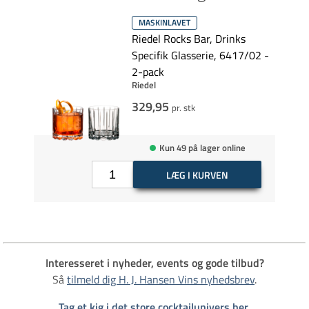
MASKINLAVET
Riedel Rocks Bar, Drinks
Specifik Glasserie, 6417/02 -
2-pack
Riedel
329,95
pr. stk
Kun 49 på lager online
LÆG I KURVEN
Interesseret i nyheder, events og gode tilbud?
Så
tilmeld dig H. J. Hansen Vins nyhedsbrev
.
Tag et kig i det store cocktailunivers her.