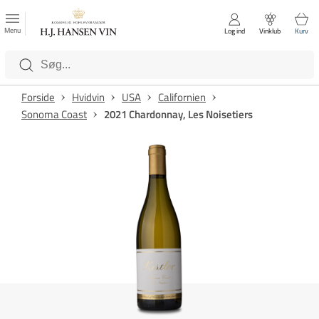
FAVORITTER
Luk
Menu
Log ind
Vinklub
Kurv
Kategorier
Forside
Hvidvin
USA
Californien
Sonoma Coast
2021 Chardonnay, Les Noisetiers