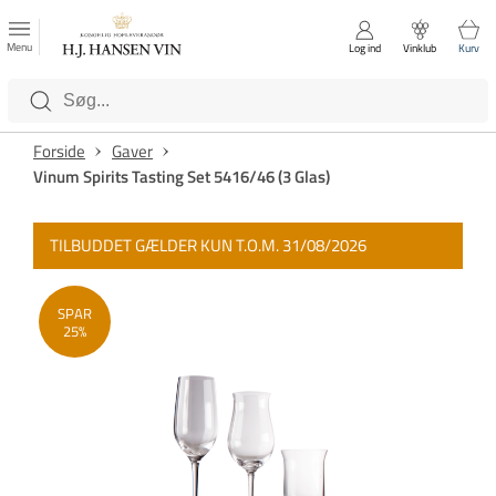
FAVORITTER
Luk
Menu
Log ind
Vinklub
Kurv
Kategorier
Forside
Gaver
Vinum Spirits Tasting Set 5416/46 (3 Glas)
TILBUDDET GÆLDER KUN T.O.M. 31/08/2026
SPAR
25%