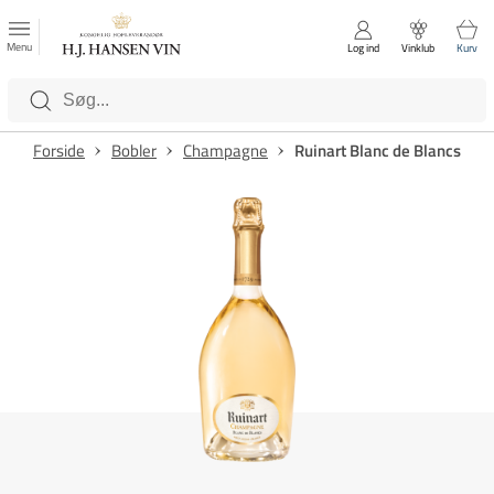
FAVORITTER
Luk
Menu
Log ind
Vinklub
Kurv
Kategorier
Forside
Bobler
Champagne
Ruinart Blanc de Blancs