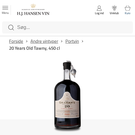
FAVORITTER
Luk
Menu
Log ind
Vinklub
Kurv
Kategorier
Forside
Andre vintyper
Portvin
20 Years Old Tawny, 450 cl