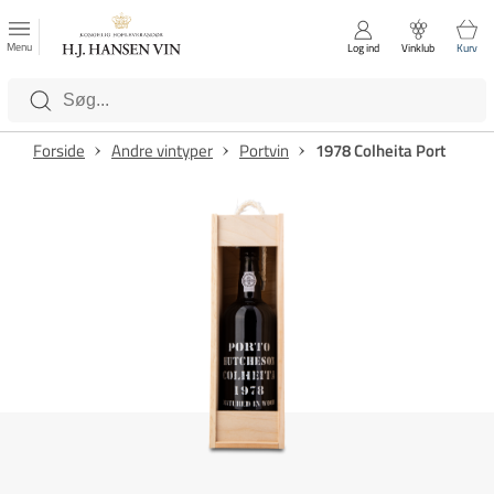
FAVORITTER
Luk
Menu
Log ind
Vinklub
Kurv
Kategorier
Forside
Andre vintyper
Portvin
1978 Colheita Port