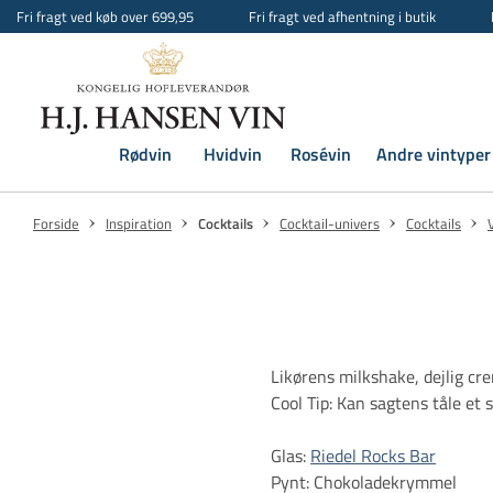
Fri fragt ved køb over 699,95
Fri fragt ved afhentning i butik
Rødvin
Hvidvin
Rosévin
Andre vintyper
Forside
Inspiration
Cocktails
Cocktail-univers
Cocktails
Likørens milkshake, dejlig cr
Cool Tip: Kan sagtens tåle et
Glas:
Riedel Rocks Bar
Pynt: Chokoladekrymmel