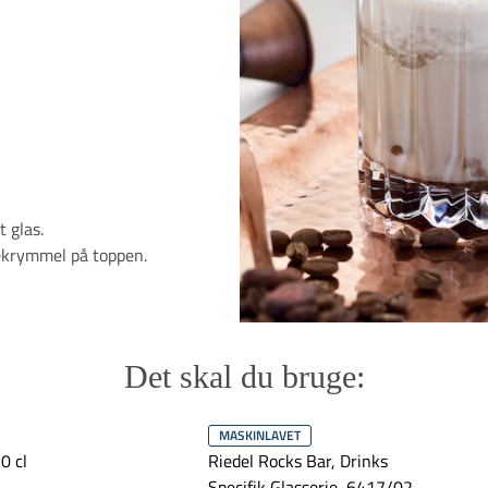
 glas.
ekrymmel på toppen.
Det skal du bruge:
MASKINLAVET
0 cl
Riedel Rocks Bar, Drinks
Specifik Glasserie, 6417/02 -