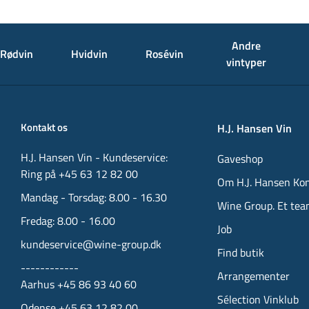
Andre
Rødvin
Hvidvin
Rosévin
vintyper
Kontakt os
H.J. Hansen Vin
H.J. Hansen Vin - Kundeservice:
Gaveshop
Ring på +45 63 12 82 00
Om H.J. Hansen Ko
Mandag - Torsdag: 8.00 - 16.30
Wine Group. Et tea
Fredag: 8.00 - 16.00
Job
kundeservice@wine-group.dk
Find butik
------------
Arrangementer
Aarhus +45 86 93 40 60
Sélection Vinklub
Odense +45 63 12 82 00