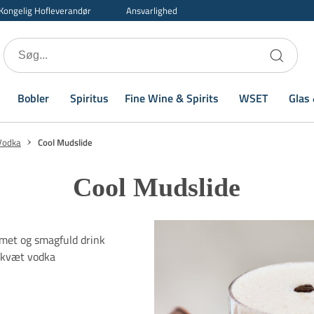
Kongelig Hofleverandør
Ansvarlighed
Bobler
Spiritus
Fine Wine & Spirits
WSET
Glas 
Vodka
Cool Mudslide
Cool Mudslide
emet og smagfuld drink
 skvæt vodka