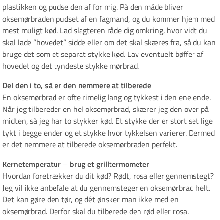
plastikken og pudse den af for mig. På den måde bliver
oksemørbraden pudset af en fagmand, og du kommer hjem med
mest muligt kød. Lad slagteren råde dig omkring, hvor vidt du
skal lade ”hovedet” sidde eller om det skal skæres fra, så du kan
bruge det som et separat stykke kød. Lav eventuelt bøffer af
hovedet og det tyndeste stykke mørbrad.
Del den i to, så er den nemmere at tilberede
En oksemørbrad er ofte rimelig lang og tykkest i den ene ende.
Når jeg tilbereder en hel oksemørbrad, skærer jeg den over på
midten, så jeg har to stykker kød. Et stykke der er stort set lige
tykt i begge ender og et stykke hvor tykkelsen varierer. Dermed
er det nemmere at tilberede oksemørbraden perfekt.
Kernetemperatur – brug et grilltermometer
Hvordan foretrækker du dit kød? Rødt, rosa eller gennemstegt?
Jeg vil ikke anbefale at du gennemsteger en oksemørbrad helt.
Det kan gøre den tør, og dét ønsker man ikke med en
oksemørbrad. Derfor skal du tilberede den rød eller rosa.