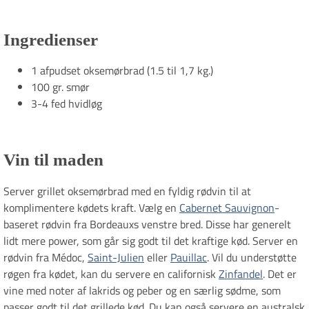
Ingredienser
1 afpudset oksemørbrad (1.5 til 1,7 kg.)
100 gr. smør
3-4 fed hvidløg
Vin til maden
Server grillet oksemørbrad med en fyldig rødvin til at
komplimentere kødets kraft. Vælg en
Cabernet Sauvignon
-
baseret rødvin fra Bordeauxs venstre bred. Disse har generelt
lidt mere power, som går sig godt til det kraftige kød. Server en
rødvin fra Médoc,
Saint-Julien
eller
Pauillac
. Vil du understøtte
røgen fra kødet, kan du servere en californisk
Zinfandel
. Det er
vine med noter af lakrids og peber og en særlig sødme, som
passer godt til det grillede kød. Du kan også servere en australsk