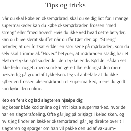
Tips og tricks
Når du skal købe en oksemørbrad, skal du se dig lidt for. I mange
supermarkeder kan du købe oksemørbraden frossen ”med
streng” eller ”med hoved”. Hvis du ikke ved hvad dette betyder,
kan du blive slemt skuffet når du får tøet den op. ”Streng”
betyder, at der fortsat sidder en stor sene på mørbraden, som du
selv skal trimme af. ”Hoved” betyder, at mørbraden stadig har et
ekstra stykke kød siddende i den tykke ende. Kød der sådan set
ikke fejler noget, men som kan gøre tilberedningstiden mere
besværlig på grund af tykkelsen. Jeg vil anbefale at du ikke
køber en frossen oksemørbrad i et supermarked, mens du godt
kan købe den online.
Køb en fersk og lad slagteren hjælpe dig
Jeg køber både kød online og i mit lokale supermarked, hvor de
har en slagterafdeling. Ofte går jeg på prisjagt i køledisken, og
hvis jeg finder en lækker oksemørbrad, går jeg direkte over til
slagteren og spørger om han vil pakke den ud af vakuum-