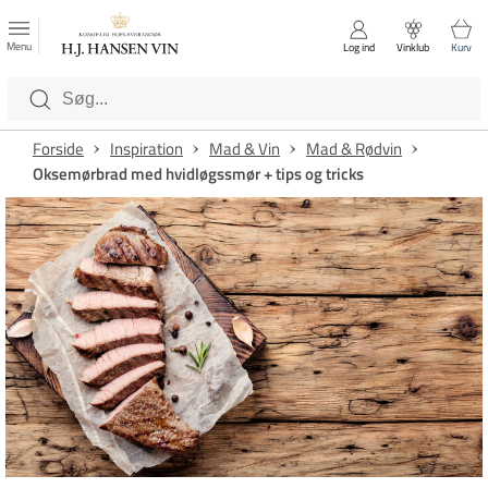
FAVORITTER
Luk
Menu
Log ind
Vinklub
Kurv
Kategorier
Forside
Inspiration
Mad & Vin
Mad & Rødvin
Oksemørbrad med hvidløgssmør + tips og tricks