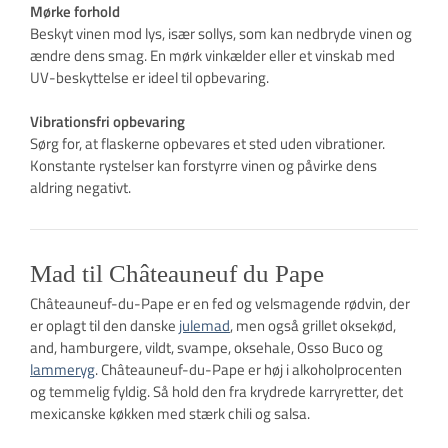
Mørke forhold
Beskyt vinen mod lys, især sollys, som kan nedbryde vinen og
ændre dens smag. En mørk vinkælder eller et vinskab med
UV-beskyttelse er ideel til opbevaring.
Vibrationsfri opbevaring
Sørg for, at flaskerne opbevares et sted uden vibrationer.
Konstante rystelser kan forstyrre vinen og påvirke dens
aldring negativt.
Mad til Châteauneuf du Pape
Châteauneuf-du-Pape er en fed og velsmagende rødvin, der
er oplagt til den danske
julemad
, men også grillet oksekød,
and, hamburgere, vildt, svampe, oksehale, Osso Buco og
lammeryg
. Châteauneuf-du-Pape er høj i alkoholprocenten
og temmelig fyldig. Så hold den fra krydrede karryretter, det
mexicanske køkken med stærk chili og salsa.