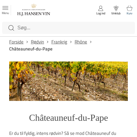
FAVORITTER
Luk
Menu
Log ind
Vinklub
Kurv
Kategorier
Forside
Rødvin
Frankrig
Rhône
Châteauneuf-du-Pape
Châteauneuf-du-Pape
Er du til fyldig, intens rødvin? Så se mod Châteauneuf du