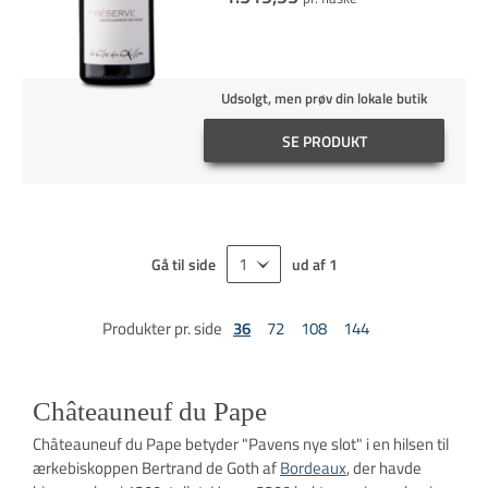
Udsolgt, men prøv din lokale butik
SE PRODUKT
Gå til side
ud af
1
Produkter pr. side
36
72
108
144
Châteauneuf du Pape
Châteauneuf du Pape betyder "Pavens nye slot" i en hilsen til
ærkebiskoppen Bertrand de Goth af
Bordeaux
, der havde