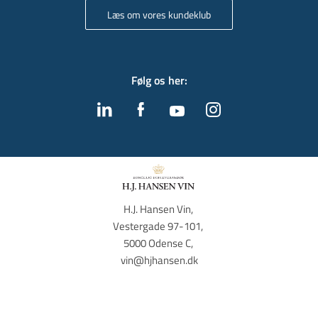
Læs om vores kundeklub
Følg os her
:
H.J. Hansen Vin, 
Vestergade 97-101, 
5000 Odense C, 
vin@hjhansen.dk