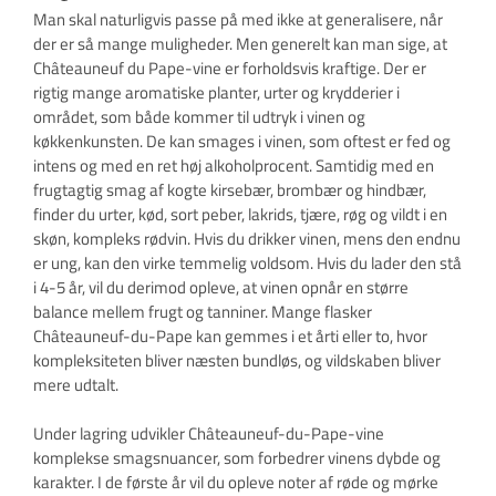
Man skal naturligvis passe på med ikke at generalisere, når
der er så mange muligheder. Men generelt kan man sige, at
Châteauneuf du Pape-vine er forholdsvis kraftige. Der er
rigtig mange aromatiske planter, urter og krydderier i
området, som både kommer til udtryk i vinen og
køkkenkunsten. De kan smages i vinen, som oftest er fed og
intens og med en ret høj alkoholprocent. Samtidig med en
frugtagtig smag af kogte kirsebær, brombær og hindbær,
finder du urter, kød, sort peber, lakrids, tjære, røg og vildt i en
skøn, kompleks rødvin. Hvis du drikker vinen, mens den endnu
er ung, kan den virke temmelig voldsom. Hvis du lader den stå
i 4-5 år, vil du derimod opleve, at vinen opnår en større
balance mellem frugt og tanniner. Mange flasker
Châteauneuf-du-Pape kan gemmes i et årti eller to, hvor
kompleksiteten bliver næsten bundløs, og vildskaben bliver
mere udtalt.
Under lagring udvikler Châteauneuf-du-Pape-vine
komplekse smagsnuancer, som forbedrer vinens dybde og
karakter. I de første år vil du opleve noter af røde og mørke