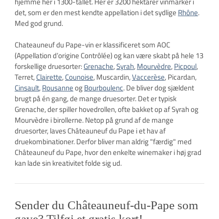
hjemme her i 1300-tallet. Her er 3200 hektarer vinmarker i
det, som er den mest kendte appellation i det sydlige
Rhône
.
Med god grund.
Chateauneuf du Pape-vin er klassificeret som AOC
(Appellation d’origine Contrôlée) og kan være skabt på hele 13
forskellige druesorter:
Grenache
,
Syrah
,
Mourvèdre
,
Picpoul
,
Terret,
Clairette
,
Counoise
, Muscardin,
Vaccerèse
, Picardan,
Cinsault
,
Rousanne
og
Bourboulenc
. De bliver dog sjældent
brugt på én gang, de mange druesorter. Det er typisk
Grenache, der spiller hovedrollen, ofte bakket op af Syrah og
Mourvèdre i birollerne. Netop på grund af de mange
druesorter, laves Châteauneuf du Pape i et hav af
druekombinationer. Derfor bliver man aldrig "færdig" med
Châteauneuf du Pape, hvor den enkelte winemaker i høj grad
kan lade sin kreativitet folde sig ud.
Sender du Châteauneuf-du-Pape som
gave? Tilføj et gratis kort!