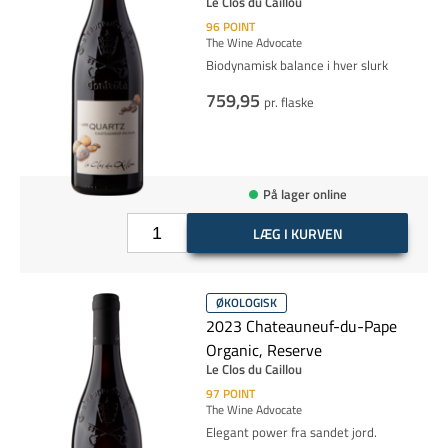
Le Clos du Caillou
96
POINT
The Wine Advocate
Biodynamisk balance i hver slurk
759,95
pr. flaske
På lager online
LÆG I KURVEN
ØKOLOGISK
2023 Chateauneuf-du-Pape
Organic, Reserve
Le Clos du Caillou
97
POINT
The Wine Advocate
Elegant power fra sandet jord.