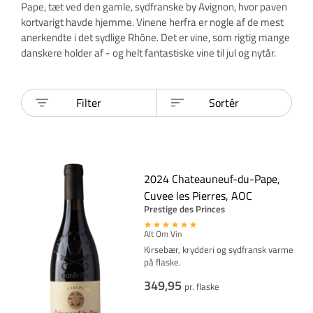
Pape, tæt ved den gamle, sydfranske by Avignon, hvor paven
kortvarigt havde hjemme. Vinene herfra er nogle af de mest
anerkendte i det sydlige Rhône. Det er vine, som rigtig mange
danskere holder af - og helt fantastiske vine til jul og nytår.
Filter
Sortér
2024 Chateauneuf-du-Pape,
Cuvee les Pierres, AOC
Prestige des Princes
Alt Om Vin
Kirsebær, krydderi og sydfransk varme
på flaske.
349,95
pr. flaske