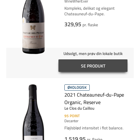
WineWherEver
Kompleks, delikat og elegant
Chateauneuf-du-Pape.
329,95
pr. flaske
Udsolgt, men prøv din lokale butik
SE PRODUKT
ØKOLOGISK
2021 Chateauneuf-du-Pape
Organic, Reserve
Le Clos du Caillou
95
POINT
Decanter
Fløjlsblød intensitet i flot balance.
1.519,95
pr. flaske