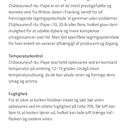
Châteauneuf-du-Pape er en af de mest prestigefyldte og
ikoniske vine fra Rhône-dalen i Frankrig, kendt for sit
fremragende lagringspotentiale. Vi gemmer uden problemer
Châteauneuf-du-Pape i 10, 20 år eller flere, hvilket giver dem
mulighed for at udvikle dybere og mere komplekse
smagsnuancer over tid. Men det specifikke lagringspotentiale
for hver enkelt vin varierer afhængigt af producent og årgang.
Temperaturkontrol
Châteauneuf-du-Pape skal helst opbevares ved en konstant
temperatur på omkring 12-15 grader. Undgå store
temperaturudsving, da de kan skade vinen og forringe dens
smag og aroma.
Fugtighed
For at sikre at korken forbliver intakt og tæt, bør vinen
opbevares ved en relativ fugtighed på cirka 70%. Tør luft kan
føre til, at korken tørrer ud, hvilket kan lade luft trænge ind i
flasken og oxidere vinen.