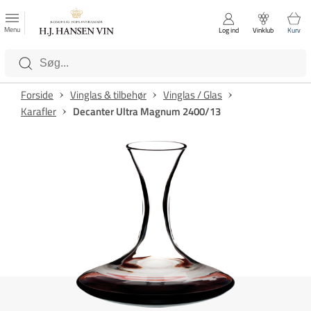
FAVORITTER
Luk
Menu
Log ind
Vinklub
Kurv
Kategorier
Forside
Vinglas & tilbehør
Vinglas / Glas
Karafler
Decanter Ultra Magnum 2400/13