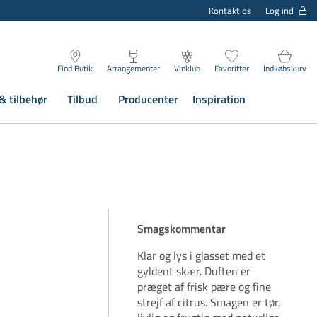
Log ind
Kontakt os
Find Butik
Arrangementer
Vinklub
Favoritter
Indkøbskurv
& tilbehør
Tilbud
Producenter
Inspiration
Smagskommentar
Klar og lys i glasset med et
gyldent skær. Duften er
præget af frisk pære og fine
strejf af citrus. Smagen er tør,