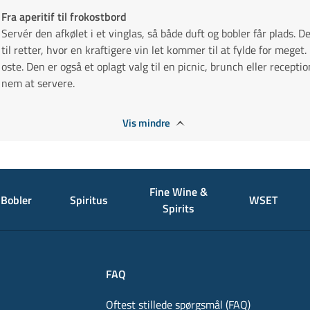
Fra aperitif til frokostbord
Servér den afkølet i et vinglas, så både duft og bobler får plads. D
til retter, hvor en kraftigere vin let kommer til at fylde for meget.
oste. Den er også et oplagt valg til en picnic, brunch eller recept
nem at servere.
Vis mindre
Fine Wine &
Bobler
Spiritus
WSET
Spirits
FAQ
Oftest stillede spørgsmål (FAQ)