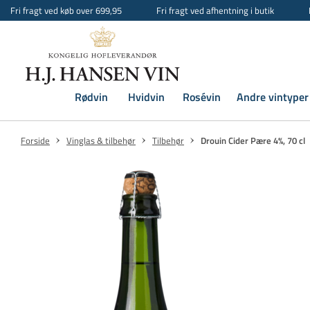
Fri fragt ved køb over 699,95
Fri fragt ved afhentning i butik
Rødvin
Hvidvin
Rosévin
Andre vintyper
Forside
Vinglas & tilbehør
Tilbehør
Drouin Cider Pære 4%, 70 cl