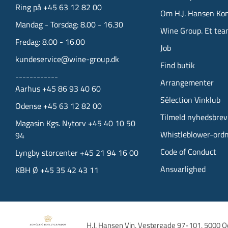
Ring på +45 63 12 82 00
Om H.J. Hansen Ko
Mandag - Torsdag: 8.00 - 16.30
Wine Group. Et tea
Fredag: 8.00 - 16.00
Job
kundeservice@wine-group.dk
Find butik
------------
Arrangementer
Aarhus +45 86 93 40 60
Sélection Vinklub
Odense +45 63 12 82 00
Tilmeld nyhedsbrev
Magasin Kgs. Nytorv +45 40 10 50
Whistleblower-ord
94
Code of Conduct
Lyngby storcenter +45 21 94 16 00
Ansvarlighed
KBH Ø +45 35 42 43 11
H.J. Hansen Vin, 
Vestergade 97-101, 
5000 O