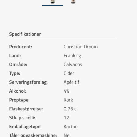
Specifikationer
Producent
:
Christian Drouin
Land
:
Frankrig
Område
:
Calvados
Type
:
Cider
Serveringsforslag
:
Apéritif
Alkohol
:
4%
Proptype
:
Kork
Flaskestørrelse
:
0,75 cl
Stk. pr. kolli
:
12
Emballagetype
:
Karton
Tåler opvaskemaskine
:
Nej