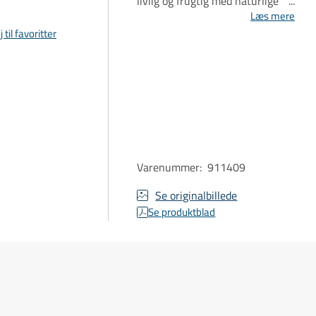
livlig og frugtig med naturlige
bobler, ren pærefrugt og en
Læs mere
frisk afslutning.
j til favoritter
Varenummer
:
911409
Se originalbillede
Se produktblad