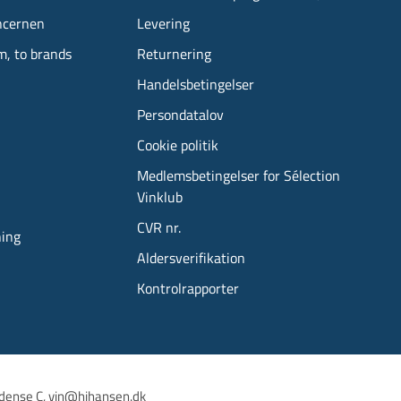
ncernen
Levering
m, to brands
Returnering
Handelsbetingelser
Persondatalov
Cookie politik
Medlemsbetingelser for Sélection
Vinklub
CVR nr.
ning
Aldersverifikation
Kontrolrapporter
dense C, 
vin@hjhansen.dk