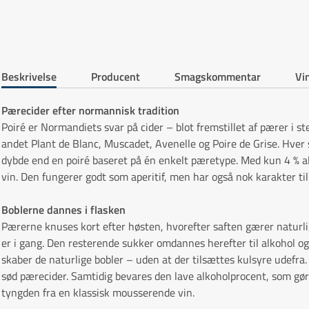
Beskrivelse
Producent
Smagskommentar
Vin
Pærecider efter normannisk tradition
Poiré er Normandiets svar på cider – blot fremstillet af pærer i st
andet Plant de Blanc, Muscadet, Avenelle og Poire de Grise. Hver 
dybde end en poiré baseret på én enkelt pæretype. Med kun 4 % alk
vin. Den fungerer godt som aperitif, men har også nok karakter ti
Boblerne dannes i flasken
Pærerne knuses kort efter høsten, hvorefter saften gærer naturlig
er i gang. Den resterende sukker omdannes herefter til alkohol og 
skaber de naturlige bobler – uden at der tilsættes kulsyre udefra
sød pærecider. Samtidig bevares den lave alkoholprocent, som gør 
tyngden fra en klassisk mousserende vin.