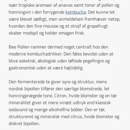
især tropiske aromaer af ananas samt toner af pollen og
honningvin i den forrygende
kombucha
. Det kunne let
være blevet sødligt, men anmeldelsen fremhæver netop,
hvordan den fine mousse og et strejf af grapefrugt
skaber modspil og holder smagen frisk.
Bee Pollen rammer dermed noget centralt hos den
moderne kombuchadrikker: Den føles bevidst uden at
blive asketisk, økologisk uden løftede pegefingre og
gastronomisk uden at være højtidelig.
Den fermenterede te giver syre og struktur, mens
nordisk bipollen tilfører den særlige blomstrede, let
honningprægede tone. Citron, hvide blomster og en tør
mineralitet giver et mere vinøst udtryk end klassisk
sodavand og mange alkoholfrie bobler. Den er tør,
struktureret og mineralsk med citrus, hvide blomster og
diskret bipollen.