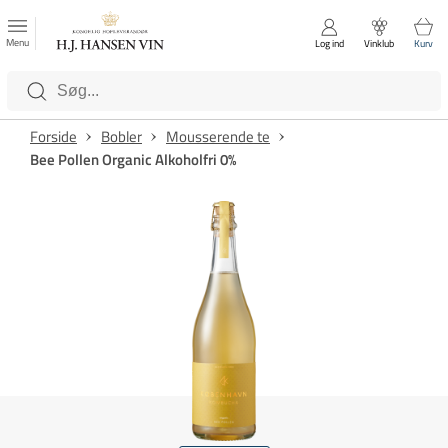
FAVORITTER
Luk
Menu
Log ind
Vinklub
Kurv
Kategorier
Forside
Bobler
Mousserende te
Bee Pollen Organic Alkoholfri 0%