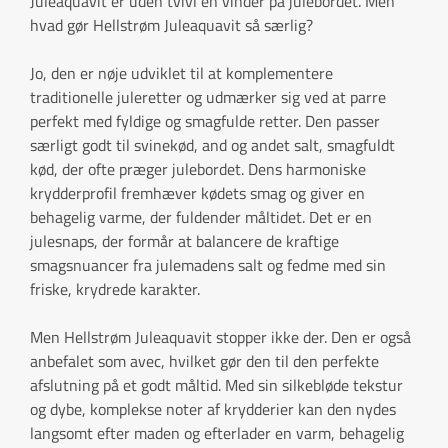
Juleaquavit er uden tvivl en vinder på julebordet. Men
hvad gør Hellstrøm Juleaquavit så særlig?
Jo, den er nøje udviklet til at komplementere
traditionelle juleretter og udmærker sig ved at parre
perfekt med fyldige og smagfulde retter. Den passer
særligt godt til svinekød, and og andet salt, smagfuldt
kød, der ofte præger julebordet. Dens harmoniske
krydderprofil fremhæver kødets smag og giver en
behagelig varme, der fuldender måltidet. Det er en
julesnaps, der formår at balancere de kraftige
smagsnuancer fra julemadens salt og fedme med sin
friske, krydrede karakter.
Men Hellstrøm Juleaquavit stopper ikke der. Den er også
anbefalet som avec, hvilket gør den til den perfekte
afslutning på et godt måltid. Med sin silkebløde tekstur
og dybe, komplekse noter af krydderier kan den nydes
langsomt efter maden og efterlader en varm, behagelig