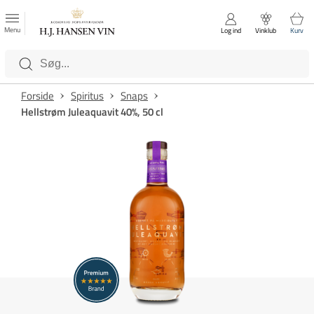
FAVORITTER
Luk
Menu
Log ind
Vinklub
Kurv
Kategorier
Forside
Spiritus
Snaps
Hellstrøm Juleaquavit 40%, 50 cl