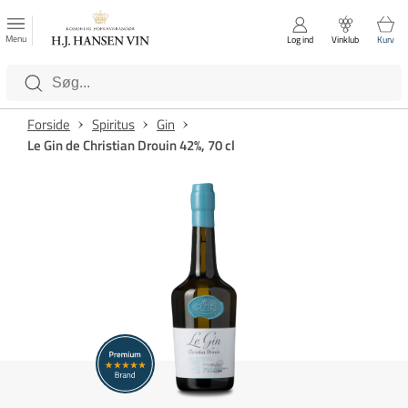
FAVORITTER
Luk
Menu
Log ind
Vinklub
Kurv
Kategorier
Forside
Spiritus
Gin
Le Gin de Christian Drouin 42%, 70 cl