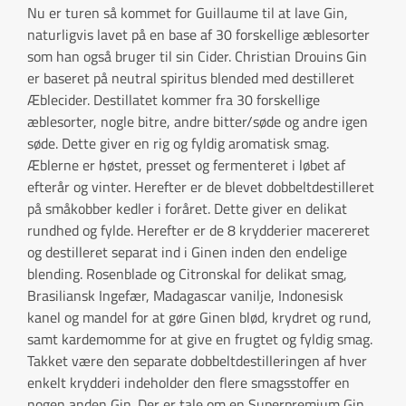
Nu er turen så kommet for Guillaume til at lave Gin,
naturligvis lavet på en base af 30 forskellige æblesorter
som han også bruger til sin Cider. Christian Drouins Gin
er baseret på neutral spiritus blended med destilleret
Æblecider. Destillatet kommer fra 30 forskellige
æblesorter, nogle bitre, andre bitter/søde og andre igen
søde. Dette giver en rig og fyldig aromatisk smag.
Æblerne er høstet, presset og fermenteret i løbet af
efterår og vinter. Herefter er de blevet dobbeltdestilleret
på småkobber kedler i foråret. Dette giver en delikat
rundhed og fylde. Herefter er de 8 krydderier macereret
og destilleret separat ind i Ginen inden den endelige
blending. Rosenblade og Citronskal for delikat smag,
Brasiliansk Ingefær, Madagascar vanilje, Indonesisk
kanel og mandel for at gøre Ginen blød, krydret og rund,
samt kardemomme for at give en frugtet og fyldig smag.
Takket være den separate dobbeltdestilleringen af hver
enkelt krydderi indeholder den flere smagsstoffer en
nogen anden Gin. Der er tale om en Superpremium Gin