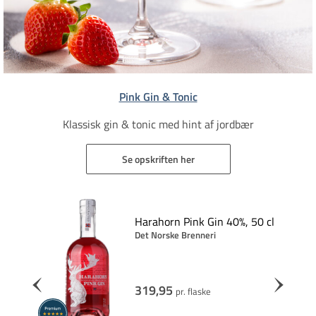
Pink Gin & Tonic
Klassisk gin & tonic med hint af jordbær​​
Se opskriften her
ish
Harahorn Pink Gin 40%, 50 cl
Det Norske Brenneri
319,95
pr. flaske