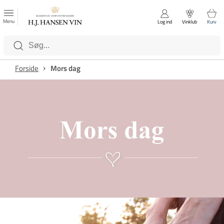
FAVORITTER
Luk
Menu
Log ind
Vinklub
Kurv
Kategorier
Forside
Mors dag