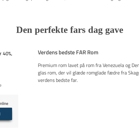
Den perfekte fars dag gave
Verdens bedste FAR Rom
r 40%,
Premium rom lavet på rom fra Venezuela og Den
glas rom, der vil glæde romglade fædre fra Skagen 
verdens bedste far.
ke
nline
N