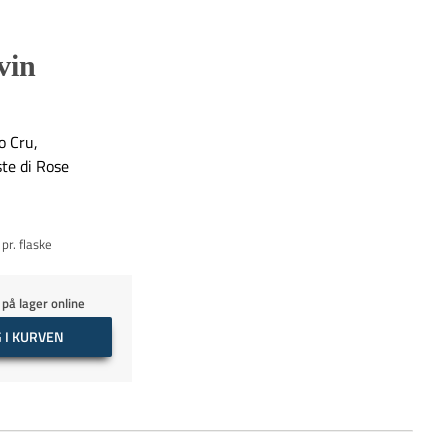
vin
o Cru,
ste di Rose
pr. flaske
 på lager online
 I KURVEN