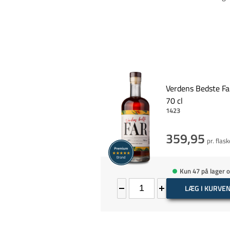
Verdens Bedste Fa
70 cl
1423
359,95
pr. flas
Kun 47 på lager o
LÆG I KURVE