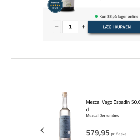
Kun 38 på lager online
LÆG I KURVEN
Mezcal Vago Espadin 50,
ida Mezcal 42%,
cl
Mezcal Derrumbes
579,95
r. flaske
pr. flaske