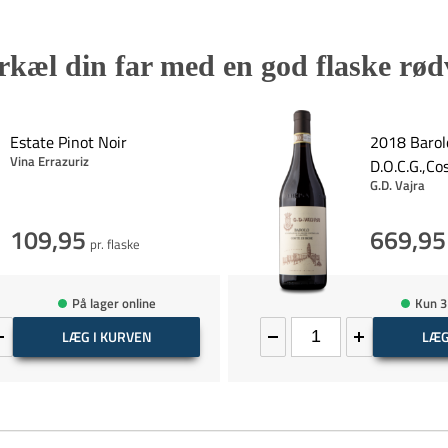
rkæl din far med en god flaske rød
Estate Pinot Noir
2018 Barol
Vina Errazuriz
D.O.C.G.,Co
G.D. Vajra
109,95
669,95
pr. flaske
På lager online
Kun 3
LÆG I KURVEN
LÆG