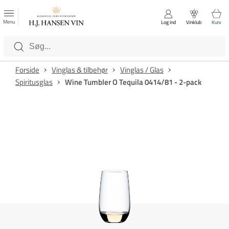
FAVORITTER
Luk
Menu
Log ind
Vinklub
Kurv
Kategorier
Forside
Vinglas & tilbehør
Vinglas / Glas
Spiritusglas
Wine Tumbler O Tequila 0414/81 - 2-pack