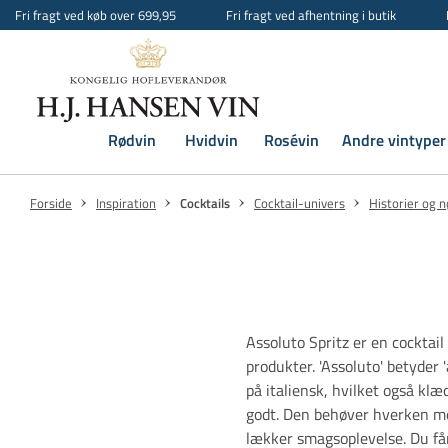
Fri fragt ved køb over 699,95
Fri fragt ved afhentning i butik
Rødvin
Hvidvin
Rosévin
Andre vintyper
Forside
Inspiration
Cocktails
Cocktail-univers
Historier og n
Assoluto Spritz er en cocktail
produkter. 'Assoluto' betyder '
på italiensk, hvilket også klæ
godt. Den behøver hverken me
lækker smagsoplevelse. Du får