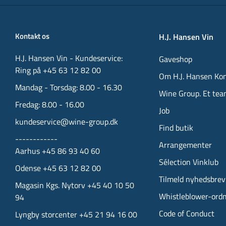
Kontakt os
H.J. Hansen Vin
H.J. Hansen Vin - Kundeservice:
Gaveshop
Ring på +45 63 12 82 00
Om H.J. Hansen Ko
Mandag - Torsdag: 8.00 - 16.30
Wine Group. Et tea
Fredag: 8.00 - 16.00
Job
kundeservice@wine-group.dk
Find butik
------------
Arrangementer
Aarhus +45 86 93 40 60
Sélection Vinklub
Odense +45 63 12 82 00
Tilmeld nyhedsbrev
Magasin Kgs. Nytorv +45 40 10 50
Whistleblower-ord
94
Code of Conduct
Lyngby storcenter +45 21 94 16 00