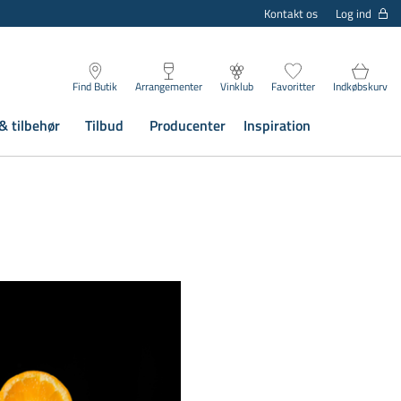
Log ind
Kontakt os
Find Butik
Arrangementer
Vinklub
Favoritter
Indkøbskurv
& tilbehør
Tilbud
Producenter
Inspiration