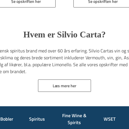
Se opskriften her
Se opskriften her
Hvem er Silvio Carta?
liensk spiritus brand med over 60 års erfaring. Silvio Cartas vin og 
klima og deres brede sortiment inkluderer Vermouth, vin, gin, Asp
 af likører, bl.a. populære Limonello. Se alle vores opskrifter med 
e om brandet.
Læs mere her
Fine Wine &
Bobler
Spiritus
WSET
Spirits