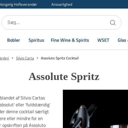
Kongelig Hofleverandør
Ansvarlighed
Bobler
Spiritus
Fine Wine & Spirits
WSET
Glas 
ørderi
Silvio Carta
Assoluto Spritz Cocktail
Assolute Spritz
 blandet af Silvio Cartas
absolut' eller 'fuldstændig'
der denne cocktail særligt
re eller mindre for en
 opskriften på Assoluto