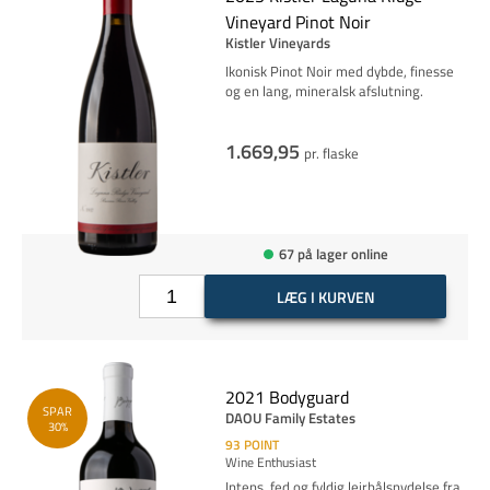
Vineyard Pinot Noir
Kistler Vineyards
Ikonisk Pinot Noir med dybde, finesse
og en lang, mineralsk afslutning.
1.669,95
pr. flaske
67 på lager online
LÆG I KURVEN
2021 Bodyguard
SPAR
DAOU Family Estates
30%
93
POINT
Wine Enthusiast
Intens, fed og fyldig lejrbålsnydelse fra