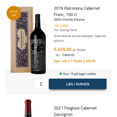
2019 Patrimony Cabernet
SPAR
Franc, 150 cl
30%
DAOU Family Estates
100
POINT
The Tasting Panel
Amerikansk verdensklasse i højeste
potens.
5.459,00
pr. flaske
før:
7.809,95
Spar i alt v/1 flaske 2.350,95
Kun 13 på lager online
LÆG I KURVEN
2021 Foxglove Cabernet
Sauvignon