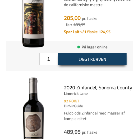
de californiske mestre.
285,00
pr. flaske
før:
409,95
Spar i alt v/1 flaske 124,95
På lager online
LÆG I KURVEN
2020 Zinfandel, Sonoma County
Limerick Lane
92
POINT
DinVinGuide
Fuldblods Zinfandel med masser af
kompleksitet.
489,95
pr. flaske