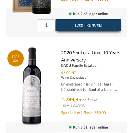
Kun 2 på lager online
LÆG I KURVEN
2020 Soul of a Lion, 10 Years
SPAR
Anniversary
30%
DAOU Family Estates
97
POINT
Wine Enthusiast
En ekstraordinær vin, der fejrer
tiårsjubilæet for Soul of a Lion -
...
1.289,95
pr. flaske
før:
1.849,95
Spar i alt v/1 flaske 560,00
Kun 3 på lager online