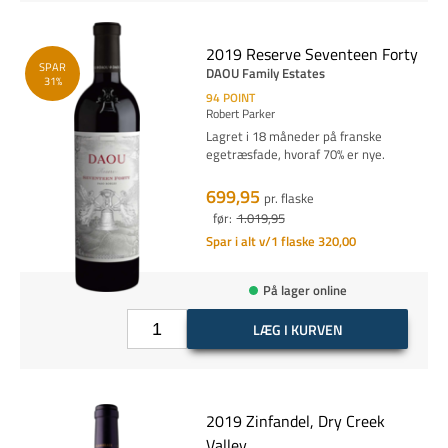
2019 Reserve Seventeen Forty
SPAR
DAOU Family Estates
31%
94
POINT
Robert Parker
Lagret i 18 måneder på franske
egetræsfade, hvoraf 70% er nye.
699,95
pr. flaske
før:
1.019,95
Spar i alt v/1 flaske 320,00
På lager online
LÆG I KURVEN
2019 Zinfandel, Dry Creek
Valley