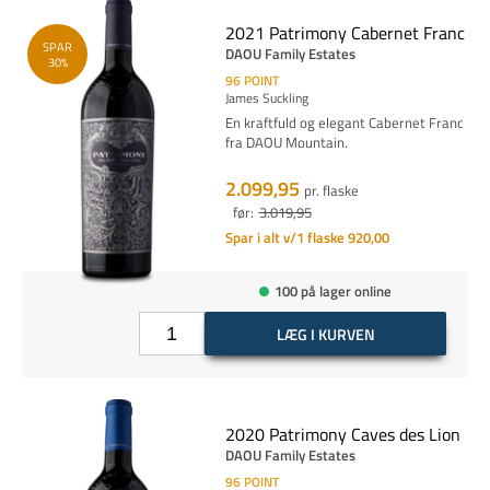
2021 Patrimony Cabernet Franc
SPAR
DAOU Family Estates
30%
96
POINT
James Suckling
En kraftfuld og elegant Cabernet Franc
fra DAOU Mountain.
2.099,95
pr. flaske
før:
3.019,95
Spar i alt v/1 flaske 920,00
100 på lager online
LÆG I KURVEN
2020 Patrimony Caves des Lion
DAOU Family Estates
96
POINT