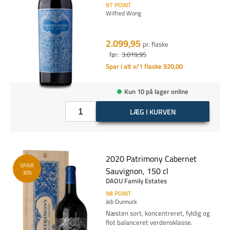
97
POINT
Wilfred Wong
2.099,95
pr. flaske
før:
3.019,95
Spar i alt v/1 flaske 920,00
Kun 10 på lager online
LÆG I KURVEN
2020 Patrimony Cabernet
SPAR
Sauvignon, 150 cl
30%
DAOU Family Estates
98
POINT
Jeb Dunnuck
Næsten sort, koncentreret, fyldig og
flot balanceret verdensklasse.