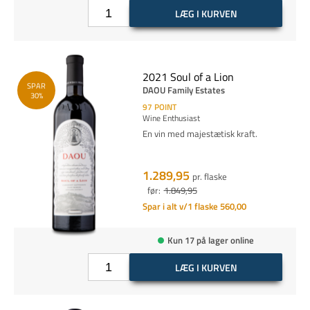
LÆG I KURVEN
2021 Soul of a Lion
SPAR
DAOU Family Estates
30%
97
POINT
Wine Enthusiast
En vin med majestætisk kraft.
1.289,95
pr. flaske
før:
1.849,95
Spar i alt v/1 flaske 560,00
Kun 17 på lager online
LÆG I KURVEN