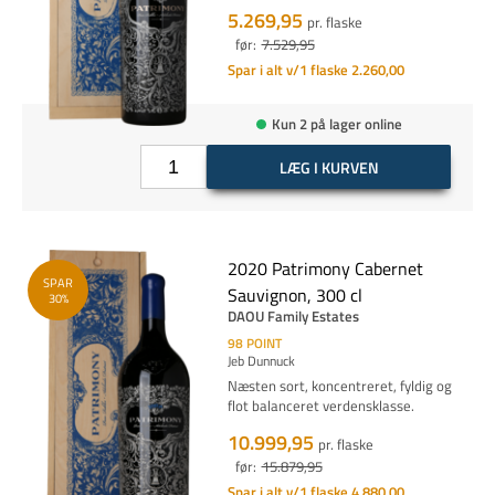
5.269,95
pr. flaske
før:
7.529,95
Spar i alt v/1 flaske 2.260,00
Kun 2 på lager online
LÆG I KURVEN
2020 Patrimony Cabernet
SPAR
Sauvignon, 300 cl
30%
DAOU Family Estates
98
POINT
Jeb Dunnuck
Næsten sort, koncentreret, fyldig og
flot balanceret verdensklasse.
10.999,95
pr. flaske
før:
15.879,95
Spar i alt v/1 flaske 4.880,00