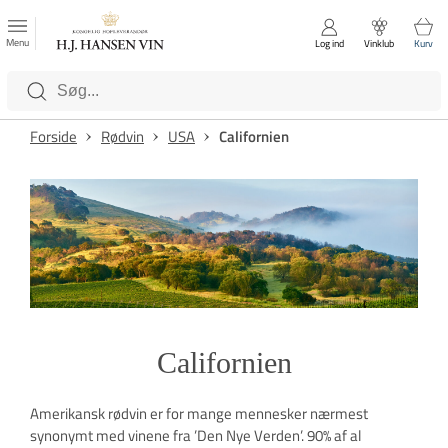
FAVORITTER
Luk
Menu
Log ind
Vinklub
Kurv
Kategorier
Forside
Rødvin
USA
Californien
Californien
Amerikansk rødvin er for mange mennesker nærmest
synonymt med vinene fra ’Den Nye Verden’. 90% af al