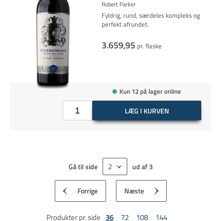
Robert Parker
Fyldrig, rund, særdeles kompleks og
perfekt afrundet.
3.659,95
pr. flaske
Kun 12 på lager online
LÆG I KURVEN
Gå til side
ud af
3
Forrige
Næste
Produkter pr. side
36
72
108
144