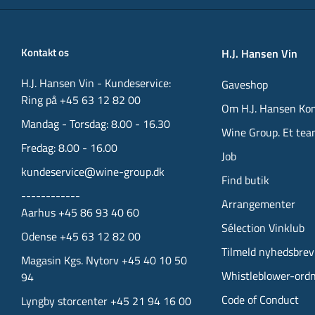
Kontakt os
H.J. Hansen Vin
H.J. Hansen Vin - Kundeservice:
Gaveshop
Ring på +45 63 12 82 00
Om H.J. Hansen Ko
Mandag - Torsdag: 8.00 - 16.30
Wine Group. Et tea
Fredag: 8.00 - 16.00
Job
kundeservice@wine-group.dk
Find butik
------------
Arrangementer
Aarhus +45 86 93 40 60
Sélection Vinklub
Odense +45 63 12 82 00
Tilmeld nyhedsbrev
Magasin Kgs. Nytorv +45 40 10 50
Whistleblower-ord
94
Code of Conduct
Lyngby storcenter +45 21 94 16 00