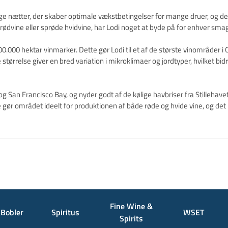
ge nætter, der skaber optimale vækstbetingelser for mange druer, og de
e rødvine eller sprøde hvidvine, har Lodi noget at byde på for enhver smag
0.000 hektar vinmarker. Dette gør Lodi til et af de største vinområder i 
 størrelse giver en bred variation i mikroklimaer og jordtyper, hvilket bi
g San Francisco Bay, og nyder godt af de kølige havbriser fra Stilleh
gør området ideelt for produktionen af både røde og hvide vine, og det 
Fine Wine &
Bobler
Spiritus
WSET
Spirits