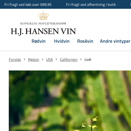
Fri fragt ved køb over 699,95
Fri fragt ved afhentning i butik
Rødvin
Hvidvin
Rosévin
Andre vintyper
Forside
Rødvin
USA
Californien
Lodi