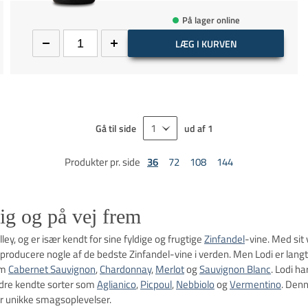
På lager online
LÆG I KURVEN
Gå til side
ud af
1
Produkter pr. side
36
72
108
144
dig og på vej frem
ley, og er især kendt for sine fyldige og frugtige
Zinfandel
-vine. Med sit
 producere nogle af de bedste Zinfandel-vine i verden. Men Lodi er lang
om
Cabernet Sauvignon
,
Chardonnay
,
Merlot
og
Sauvignon Blanc
. Lodi h
ndre kendte sorter som
Aglianico
,
Picpoul
,
Nebbiolo
og
Vermentino
. Denn
er unikke smagsoplevelser.