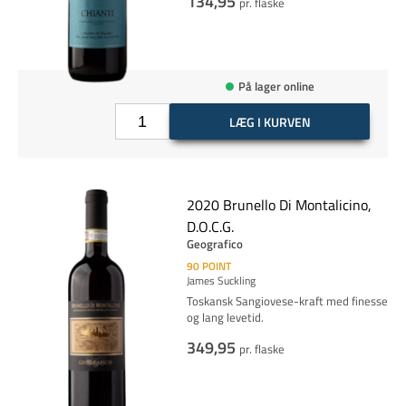
134,95
pr. flaske
På lager online
LÆG I KURVEN
2020 Brunello Di Montalicino,
D.O.C.G.
Geografico
90
POINT
James Suckling
Toskansk Sangiovese-kraft med finesse
og lang levetid.
349,95
pr. flaske