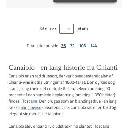
Gå til side
ud af
1
Produkter pr. side
36
72
108
144
Canaiolo - en lang historie fra Chianti
Canaiolo er en rød druesort, der var hovedbestanddelen af ​​
Chianti-vine indtil slutningen af ​​1800-tallet. Den dyrkes dog
stadig i dag i hele det centrale Italien, selvom omkring 90
procent af den samlede beplantning (omkring 1.050 hektar)
findes i
Toscana
. Den bruges som en blandingsdrue i en lang
række
Sangiovese
-baserede vine. Canaiolo sikrer en blød og
elegant vin med blide tanniner.
Canaiolo blev engang i vid udstrækning plantet i Toscana,