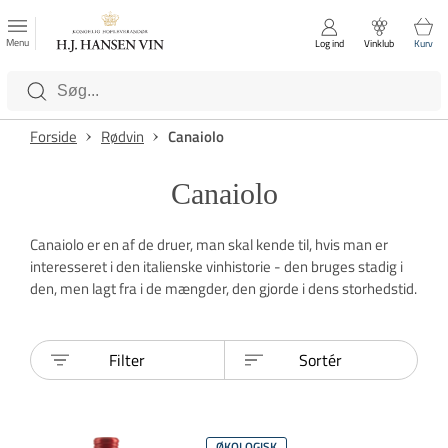
FAVORITTER
Luk
Menu
Log ind
Vinklub
Kurv
Kategorier
Forside
Rødvin
Canaiolo
Canaiolo
Canaiolo er en af de druer, man skal kende til, hvis man er
interesseret i den italienske vinhistorie - den bruges stadig i
den, men lagt fra i de mængder, den gjorde i dens storhedstid.
Filter
Sortér
ØKOLOGISK