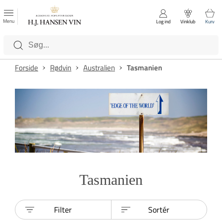
FAVORITTER
Luk
Menu
Log ind
Vinklub
Kurv
Kategorier
Forside
Rødvin
Australien
Tasmanien
Tasmanien
Filter
Sortér