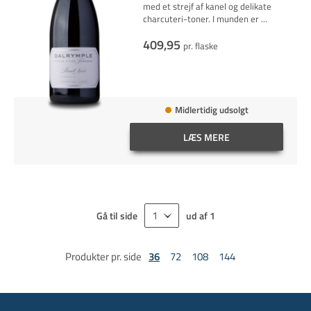
med et strejf af kanel og delikate
charcuteri-toner. I munden er
...
409,95
pr. flaske
Midlertidig udsolgt
LÆS MERE
Gå til side
ud af
1
Produkter pr. side
36
72
108
144