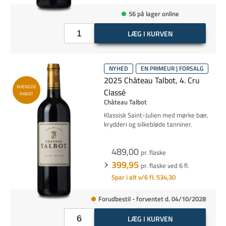
56 på lager online
LÆG I KURVEN
NYHED
EN PRIMEUR | FORSALG
2025 Château Talbot, 4. Cru
MÆNGDE
Classé
RABAT
Château Talbot
Klassisk Saint-Julien med mørke bær,
krydderi og silkebløde tanniner.
489,00
pr. flaske
399,95
pr. flaske ved 6 fl.
Spar i alt v/6 fl. 534,30
Forudbestil - forventet d. 04/10/2028
LÆG I KURVEN