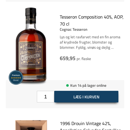
Tesseron Composition 40%, AOP,
70 cl
Cognac Tesseron
Lys og let ravfarvet med en fin aroma
af krydrede frugter, blomster og
blommer. Fyldig, vinøs og dejlig
...
659,95
pr. flaske
Kun 14 på lager online
LÆG I KURVEN
1996 Drouin Vintage 42%,