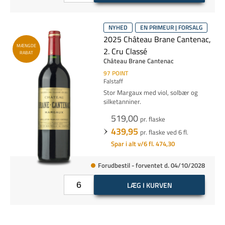
NYHED
EN PRIMEUR | FORSALG
2025 Château Brane Cantenac,
MÆNGDE
2. Cru Classé
RABAT
Château Brane Cantenac
97
POINT
Falstaff
Stor Margaux med viol, solbær og
silketanniner.
519,00
pr. flaske
439,95
pr. flaske ved 6 fl.
Spar i alt v/6 fl. 474,30
Forudbestil - forventet d. 04/10/2028
LÆG I KURVEN