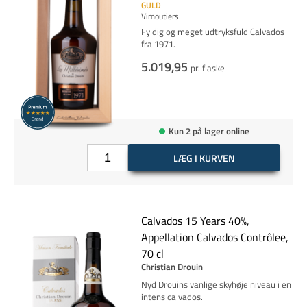
GULD
Vimoutiers
Fyldig og meget udtryksfuld Calvados
fra 1971.
5.019,95
pr. flaske
Kun 2 på lager online
LÆG I KURVEN
Calvados 15 Years 40%,
Appellation Calvados Contrôlee,
70 cl
Christian Drouin
Nyd Drouins vanlige skyhøje niveau i en
intens calvados.