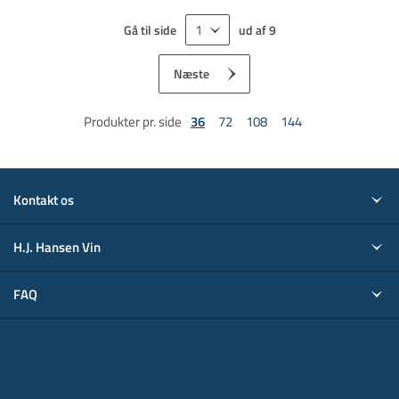
Gå til side
ud af
9
Næste
Produkter pr. side
36
72
108
144
Kontakt os
H.J. Hansen Vin
FAQ