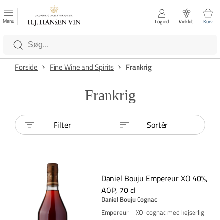
FAVORITTER
Luk
Menu
Log ind
Vinklub
Kurv
Kategorier
Forside
Fine Wine and Spirits
Frankrig
Frankrig
Filter
Sortér
Daniel Bouju Empereur XO 40%,
AOP, 70 cl
Daniel Bouju Cognac
Empereur – XO-cognac med kejserlig