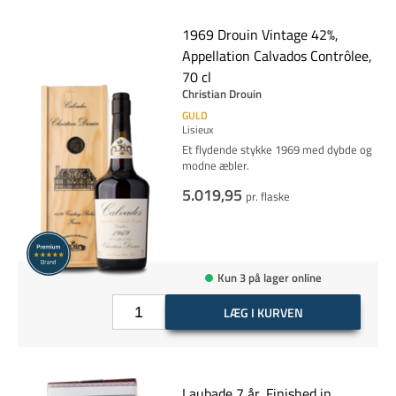
1969 Drouin Vintage 42%,
Appellation Calvados Contrôlee,
70 cl
Christian Drouin
GULD
Lisieux
Et flydende stykke 1969 med dybde og
modne æbler.
5.019,95
pr. flaske
Kun 3 på lager online
LÆG I KURVEN
Laubade 7 år, Finished in