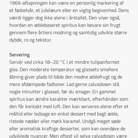
1969-aftapningen kan være en personlig markering af
et fødselsår, et jubilæum eller en vigtig begivenhed. Dens
værdi ligger dog ikke alene i årstallet. Den viser også,
hvordan en æblebaseret spiritus kan bevare sin frugt
gennem flere årtiers modning og samtidig udvikle større
dybde, ro og tekstur.
Servering
Servér ved cirka 18–20 °C i et mindre tulipanformet
glas. Den moderate temperatur og glassets smallere
åbning giver plads til både den modne æblefrugt og de
mere afdæmpede fadtoner. Lad gerne calvadosen stå
nogle minutter i glasset, før du smager. En gammel
spiritus kan ændre karakter mærkbart, efterhånden som
den får kontakt med luft. Den kan serveres alene efter et
måltid eller ledsage en enkel dessert med bagt æble,
ristede nødder eller mørk karamel. Undgå meget søde
eller aromatisk kraftige desserter, som kan overdøve de
udviklede nuancer. Men oftest vil selve calvadosen være