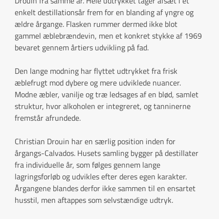
Drouin fra samme år. Hele udtrykket tager afsæt i ét
enkelt destillationsår frem for en blanding af yngre og
ældre årgange. Flasken rummer dermed ikke blot
gammel æblebrændevin, men et konkret stykke af 1969
bevaret gennem årtiers udvikling på fad.
Den lange modning har flyttet udtrykket fra frisk
æblefrugt mod dybere og mere udviklede nuancer.
Modne æbler, vanilje og træ ledsages af en blød, samlet
struktur, hvor alkoholen er integreret, og tanninerne
fremstår afrundede.
Christian Drouin har en særlig position inden for
årgangs-Calvados. Husets samling bygger på destillater
fra individuelle år, som følges gennem lange
lagringsforløb og udvikles efter deres egen karakter.
Årgangene blandes derfor ikke sammen til en ensartet
husstil, men aftappes som selvstændige udtryk.