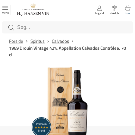
FAVORITTER
Luk
Menu
Log ind
Vinklub
Kurv
Kategorier
Forside
Spiritus
Calvados
1969 Drouin Vintage 42%, Appellation Calvados Contrôlee, 70
cl