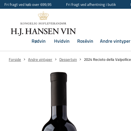
Fri fragt ved køb over 699,95
Fri fragt ved afhentning i butik
Rødvin
Hvidvin
Rosévin
Andre vintyper
Forside
Andre vintyper
Dessertvin
2024 Recioto della Valpollicel