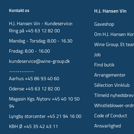
Kontakt os
H.J. Hansen Vin
H.J. Hansen Vin - Kundeservice:
Gaveshop
Ring på +45 63 12 82 00
Om H.J. Hansen Ko
Mandag - Torsdag: 8.00 - 16.30
Wine Group. Et tea
Fredag: 8.00 - 16.00
Job
kundeservice@wine-group.dk
Find butik
------------
Arrangementer
Aarhus +45 86 93 40 60
Sélection Vinklub
Odense +45 63 12 82 00
Tilmeld nyhedsbrev
Magasin Kgs. Nytorv +45 40 10 50
Whistleblower-ord
94
Code of Conduct
Lyngby storcenter +45 21 94 16 00
Ansvarlighed
KBH Ø +45 35 42 43 11