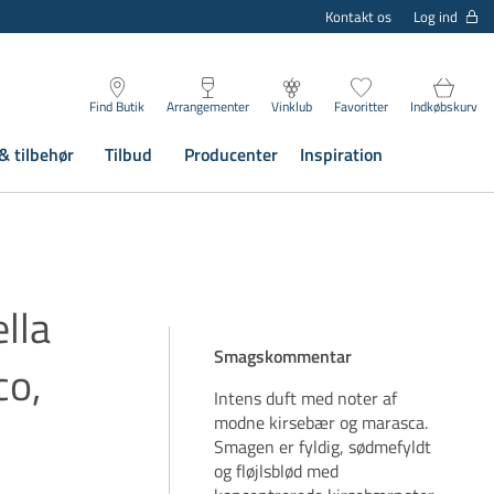
Log ind
Kontakt os
Find Butik
Arrangementer
Vinklub
Favoritter
Indkøbskurv
& tilbehør
Tilbud
Producenter
Inspiration
lla
Smagskommentar
co,
Intens duft med noter af
modne kirsebær og marasca.
Smagen er fyldig, sødmefyldt
og fløjlsblød med