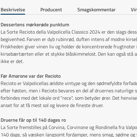
Beskrivelse
Producent
Smagskommentar
Vin
Dessertens mørkerøde punktum
La Sorte Recioto della Valpolicella Classico 2024 er den slags desse
begivenhed. Farven er dyb rubinrød, duften intens af modne kirse
Friskheden giver vinen liv og holder de koncentrerede frugtnoter 
kirsebærtærten eller et stykke blåskimmelost. Den kan også stå al
ikke er det.
Før Amarone var der Recioto
Recioto er Valpolicellas ældste vintype og den sødmefyldte forfader
efter høsten, men i Recioto bevares en del af druernes naturlige su
forbindes med det lokale ord "rece", som betyder ører. Det henviser
anset for at få mest sol og levere de fineste druer.
Druerne får op til 140 dages ro
La Sorte fremstilles på Corvina, Corvinone og Rondinella fra Valpoli
140 dage, så væsken langsomt fordamper, mens smag, sødme og st