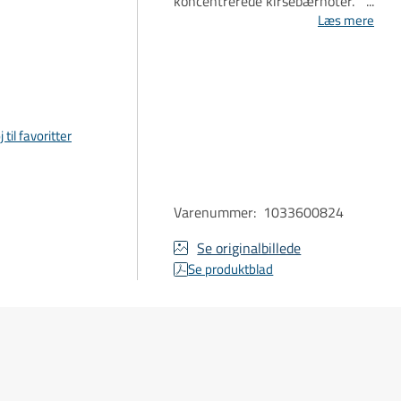
koncentrerede kirsebærnoter.
En levende friskhed giver
Læs mere
balance og fører frem til en
lang, blød og frugtmættet
afslutning.
j til favoritter
Varenummer
:
1033600824
Se originalbillede
Se produktblad