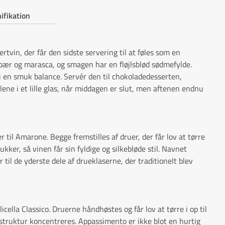
ifikation
rtvin, der får den sidste servering til at føles som en
bær og marasca, og smagen har en fløjlsblød sødmefylde.
i en smuk balance. Servér den til chokoladedesserten,
ene i et lille glas, når middagen er slut, men aftenen endnu
 til Amarone. Begge fremstilles af druer, der får lov at tørre
kker, så vinen får sin fyldige og silkebløde stil. Navnet
 til de yderste dele af drueklaserne, der traditionelt blev
cella Classico. Druerne håndhøstes og får lov at tørre i op til
ruktur koncentreres. Appassimento er ikke blot en hurtig