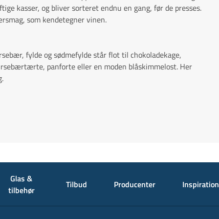
ftige kasser, og bliver sorteret endnu en gang, før de presses.
bærsmag, som kendetegner vinen.
sebær, fylde og sødmefylde står flot til chokoladekage,
kirsebærtærte, panforte eller en moden blåskimmelost. Her
g.
Glas &
Tilbud
Producenter
Inspiration
tilbehør