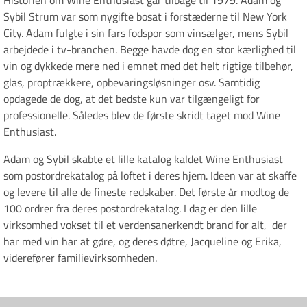
Historien om Wine Enthusiast går tilbage til 1979. Adam og
Sybil Strum var som nygifte bosat i forstæderne til New York
City. Adam fulgte i sin fars fodspor som vinsælger, mens Sybil
arbejdede i tv-branchen. Begge havde dog en stor kærlighed til
vin og dykkede mere ned i emnet med det helt rigtige tilbehør,
glas, proptrækkere, opbevaringsløsninger osv. Samtidig
opdagede de dog, at det bedste kun var tilgængeligt for
professionelle. Således blev de første skridt taget mod Wine
Enthusiast.
Adam og Sybil skabte et lille katalog kaldet Wine Enthusiast
som postordrekatalog på loftet i deres hjem. Ideen var at skaffe
og levere til alle de fineste redskaber. Det første år modtog de
100 ordrer fra deres postordrekatalog. I dag er den lille
virksomhed vokset til et verdensanerkendt brand for alt, der
har med vin har at gøre, og deres døtre, Jacqueline og Erika,
viderefører familievirksomheden.