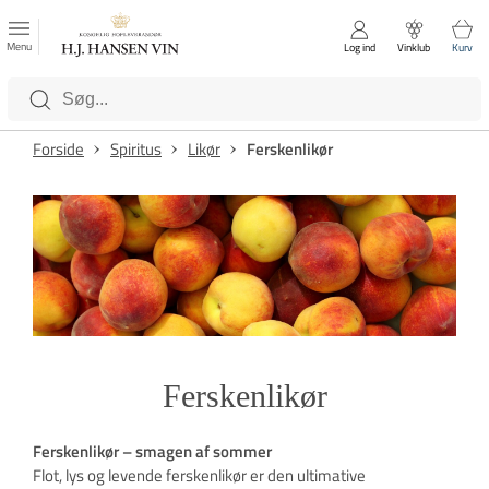
FAVORITTER
Luk
Menu
Log ind
Vinklub
Kurv
Kategorier
Forside
Spiritus
Likør
Ferskenlikør
Ferskenlikør
Ferskenlikør – smagen af sommer
Flot, lys og levende ferskenlikør er den ultimative