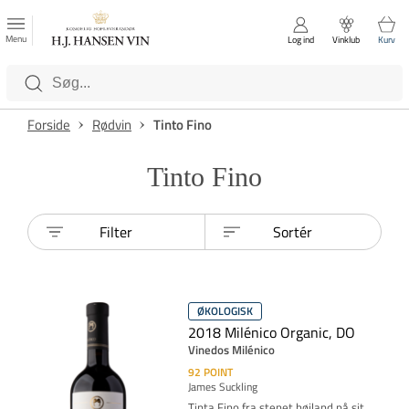
FAVORITTER
Luk
Menu
Log ind
Vinklub
Kurv
Kategorier
Forside
Rødvin
Tinto Fino
Tinto Fino
Filter
Sortér
ØKOLOGISK
2018 Milénico Organic, DO
Vinedos Milénico
92
POINT
James Suckling
Tinta Fino fra stenet højland på sit