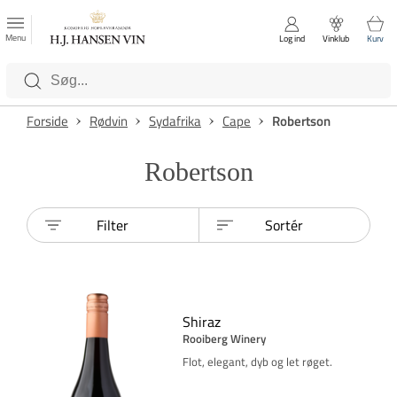
FAVORITTER
Luk
Menu
Log ind
Vinklub
Kurv
Kategorier
Forside
Rødvin
Sydafrika
Cape
Robertson
Robertson
Filter
Sortér
Shiraz
Rooiberg Winery
Flot, elegant, dyb og let røget.