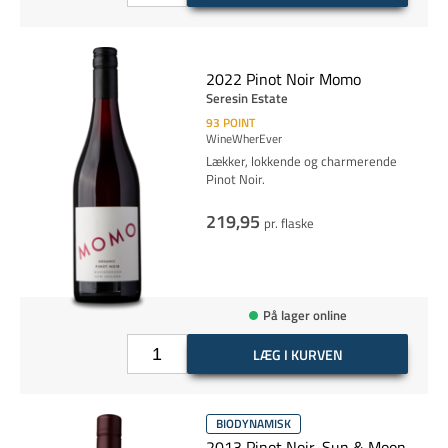
2022 Pinot Noir Momo
Seresin Estate
93
POINT
WineWherEver
Lækker, lokkende og charmerende
Pinot Noir.
219,95
pr. flaske
På lager online
LÆG I KURVEN
BIODYNAMISK
2013 Pinot Noir, Sun & Moon