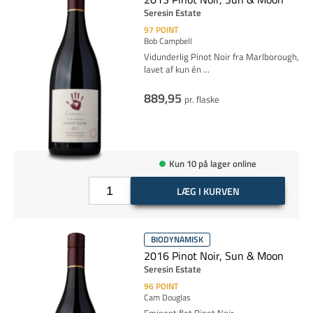
Seresin Estate
97
POINT
Bob Campbell
Vidunderlig Pinot Noir fra Marlborough,
lavet af kun én
...
889,95
pr. flaske
Kun 10 på lager online
LÆG I KURVEN
BIODYNAMISK
2016 Pinot Noir, Sun & Moon
Seresin Estate
96
POINT
Cam Douglas