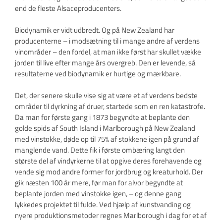
end de fleste Alsaceproducenters.
Biodynamik er vidt udbredt. Og på New Zealand har
producenterne – i modsætning til i mange andre af verdens
vinområder – den fordel, at man ikke først har skullet vække
jorden til live efter mange års overgreb. Den er levende, så
resultaterne ved biodynamik er hurtige og mærkbare.
Det, der senere skulle vise sig at være et af verdens bedste
områder til dyrkning af druer, startede som en ren katastrofe.
Da man for første gang i 1873 begyndte at beplante den
golde spids af South Island i Marlborough på New Zealand
med vinstokke, døde op til 75% af stokkene igen på grund af
manglende vand. Dette fik i første ombæring langt den
største del af vindyrkerne til at opgive deres forehavende og
vende sig mod andre former for jordbrug og kreaturhold. Der
gik næsten 100 år mere, før man for alvor begyndte at
beplante jorden med vinstokke igen, – og denne gang
lykkedes projektet til fulde. Ved hjælp af kunstvanding og
nyere produktionsmetoder regnes Marlborough i dag for et af