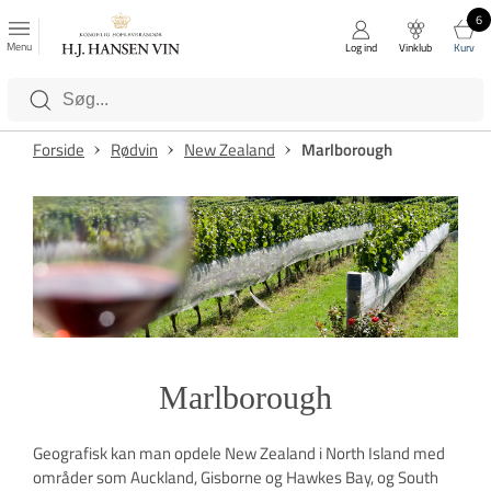
6
FAVORITTER
Luk
Menu
Log ind
Vinklub
Kurv
Kategorier
Forside
Rødvin
New Zealand
Marlborough
Marlborough
Geografisk kan man opdele New Zealand i North Island med
områder som Auckland, Gisborne og Hawkes Bay, og South