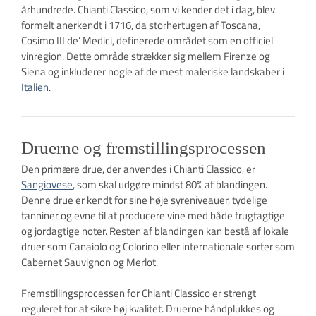
århundrede. Chianti Classico, som vi kender det i dag, blev
formelt anerkendt i 1716, da storhertugen af Toscana,
Cosimo III de’ Medici, definerede området som en officiel
vinregion. Dette område strækker sig mellem Firenze og
Siena og inkluderer nogle af de mest maleriske landskaber i
Italien
.
Druerne og fremstillingsprocessen
Den primære drue, der anvendes i Chianti Classico, er
Sangiovese
, som skal udgøre mindst 80% af blandingen.
Denne drue er kendt for sine høje syreniveauer, tydelige
tanniner og evne til at producere vine med både frugtagtige
og jordagtige noter. Resten af blandingen kan bestå af lokale
druer som Canaiolo og Colorino eller internationale sorter som
Cabernet Sauvignon og Merlot.
Fremstillingsprocessen for Chianti Classico er strengt
reguleret for at sikre høj kvalitet. Druerne håndplukkes og