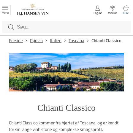
FAVORITTER
Luk
Menu
Log ind
Vinklub
Kurv
Kategorier
Forside
Rødvin
Italien
Toscana
Chianti Classico
Chianti Classico
Chianti Classico kommer fra hjertet af Toscana, og er kendt
for sin lange vinhistorie og komplekse smagsprofil.