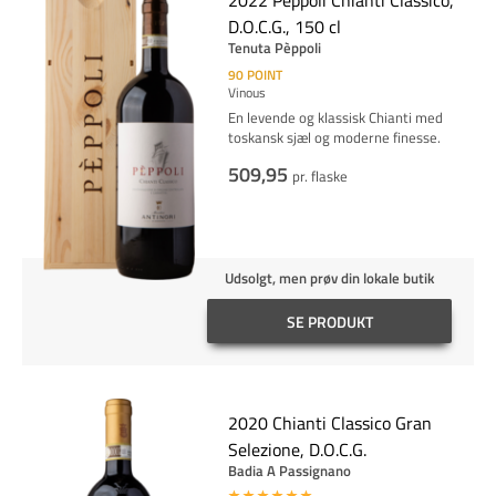
2022 Pèppoli Chianti Classico,
D.O.C.G., 150 cl
Tenuta Pèppoli
90
POINT
Vinous
En levende og klassisk Chianti med
toskansk sjæl og moderne finesse.
509,95
pr. flaske
Udsolgt, men prøv din lokale butik
SE PRODUKT
2020 Chianti Classico Gran
Selezione, D.O.C.G.
Badia A Passignano