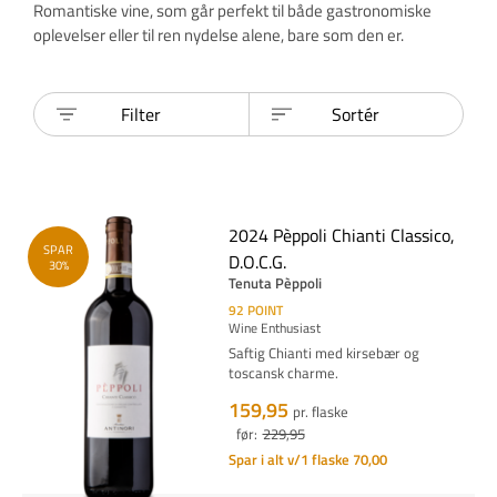
Romantiske vine, som går perfekt til både gastronomiske
oplevelser eller til ren nydelse alene, bare som den er.
Filter
Sortér
2024 Pèppoli Chianti Classico,
SPAR
D.O.C.G.
30%
Tenuta Pèppoli
92
POINT
Wine Enthusiast
Saftig Chianti med kirsebær og
toscansk charme.
159,95
pr. flaske
før:
229,95
Spar i alt v/1 flaske 70,00