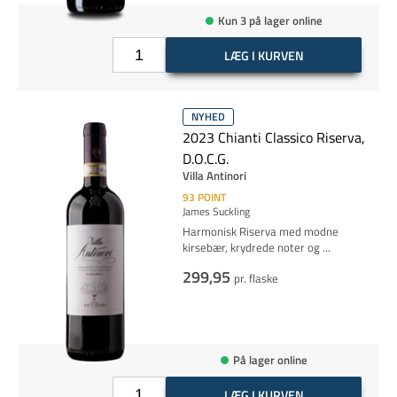
Kun 3 på lager online
LÆG I KURVEN
NYHED
2023 Chianti Classico Riserva,
D.O.C.G.
Villa Antinori
93
POINT
James Suckling
Harmonisk Riserva med modne
kirsebær, krydrede noter og
...
299,95
pr. flaske
På lager online
LÆG I KURVEN