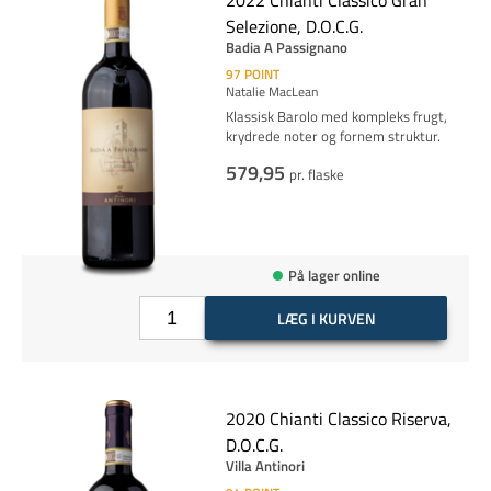
2022 Chianti Classico Gran
Selezione, D.O.C.G.
Badia A Passignano
97
POINT
Natalie MacLean
Klassisk Barolo med kompleks frugt,
krydrede noter og fornem struktur.
579,95
pr. flaske
På lager online
LÆG I KURVEN
2020 Chianti Classico Riserva,
D.O.C.G.
Villa Antinori