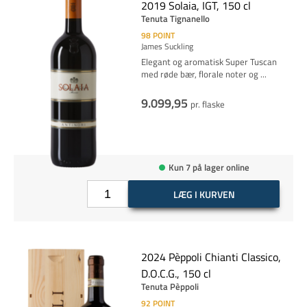
2019 Solaia, IGT, 150 cl
Tenuta Tignanello
98
POINT
James Suckling
Elegant og aromatisk Super Tuscan
med røde bær, florale noter og
...
9.099,95
pr. flaske
Kun 7 på lager online
LÆG I KURVEN
2024 Pèppoli Chianti Classico,
D.O.C.G., 150 cl
Tenuta Pèppoli
92
POINT