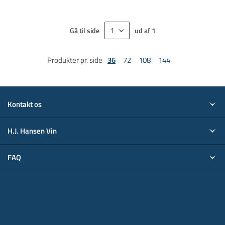
Gå til side
ud af
1
Produkter pr. side
36
72
108
144
Kontakt os
H.J. Hansen Vin
FAQ