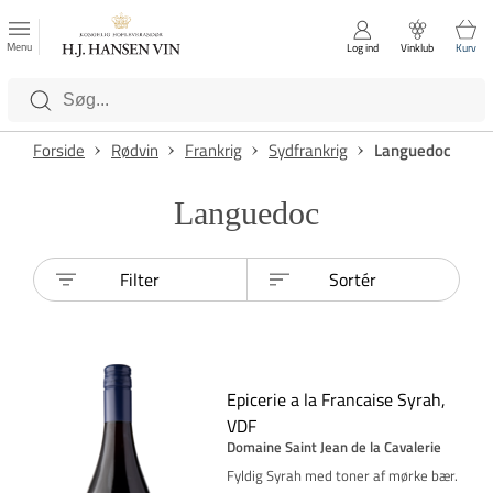
FAVORITTER
Luk
Menu
Log ind
Vinklub
Kurv
Kategorier
Forside
Rødvin
Frankrig
Sydfrankrig
Languedoc
Languedoc
Filter
Sortér
Epicerie a la Francaise Syrah,
VDF
Domaine Saint Jean de la Cavalerie
Fyldig Syrah med toner af mørke bær.