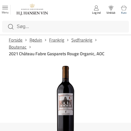
FAVORITTER
Luk
Menu
Log ind
Vinklub
Kurv
Kategorier
Forside
Rødvin
Frankrig
Sydfrankrig
Boutenac
2021 Château Fabre Gasparets Rouge Organic, AOC