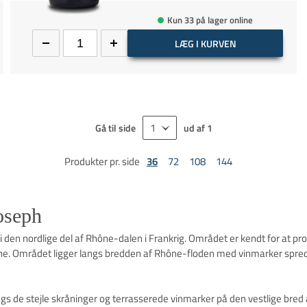
Kun 33 på lager online
LÆG I KURVEN
Gå til side
ud af
1
Produkter pr. side
36
72
108
144
oseph
 i den nordlige del af Rhône-dalen i Frankrig. Området er kendt for at p
. Området ligger langs bredden af ​​Rhône-floden med vinmarker spredt
ngs de stejle skråninger og terrasserede vinmarker på den vestlige bre