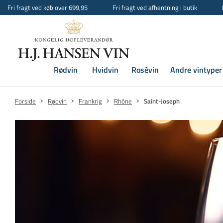
Fri fragt ved køb over 699,95
Fri fragt ved afhentning i butik
Rødvin
Hvidvin
Rosévin
Andre vintyper
Forside
Rødvin
Frankrig
Rhône
Saint-Joseph