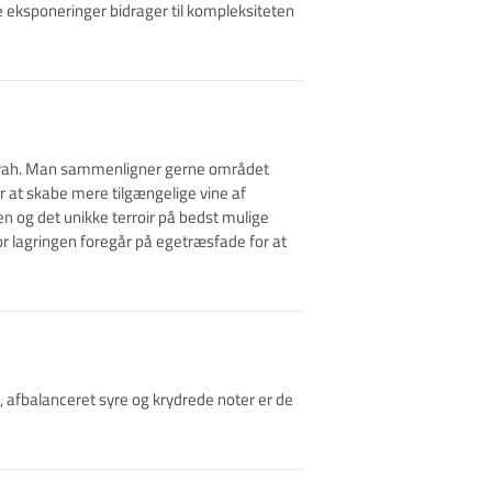
e eksponeringer bidrager til kompleksiteten
 Syrah. Man sammenligner gerne området
 at skabe mere tilgængelige vine af
en og det unikke terroir på bedst mulige
or lagringen foregår på egetræsfade for at
, afbalanceret syre og krydrede noter er de