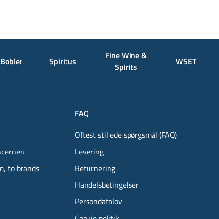
Fine Wine &
Bobler
Spiritus
WSET
Spirits
FAQ
Oftest stillede spørgsmål (FAQ)
ncernen
Levering
m, to brands
Returnering
Handelsbetingelser
Persondatalov
Cookie politik