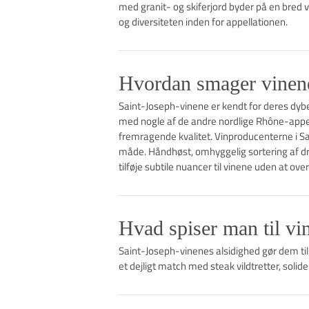
med granit- og skiferjord byder på en bred v
og diversiteten inden for appellationen.
Hvordan smager vinene
Saint-Joseph-vinene er kendt for deres dyb
med nogle af de andre nordlige Rhône-appel
fremragende kvalitet. Vinproducenterne i Sai
måde. Håndhøst, omhyggelig sortering af drue
tilføje subtile nuancer til vinene uden at ov
Hvad spiser man til vi
Saint-Joseph-vinenes alsidighed gør dem til 
et dejligt match med steak vildtretter, solide