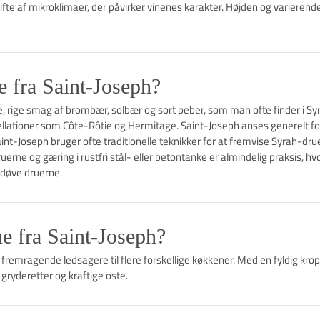
ifte af mikroklimaer, der påvirker vinenes karakter. Højden og varierend
 fra Saint-Joseph?
e, rige smag af brombær, solbær og sort peber, som man ofte finder i
lationer som Côte-Rôtie og Hermitage. Saint-Joseph anses generelt for
nt-Joseph bruger ofte traditionelle teknikker for at fremvise ​​Syrah-dru
rne og gæring i rustfri stål- eller betontanke er almindelig praksis, hv
erdøve druerne.
ne fra Saint-Joseph?
fremragende ledsagere til flere forskellige køkkener. Med en fyldig krop
 gryderetter og kraftige oste.