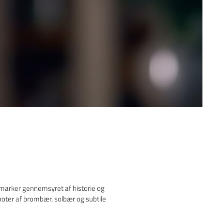
nmarker gennemsyret af historie og
noter af brombær, solbær og subtile