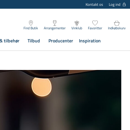
Log ind
Kontakt os
Find Butik
Arrangementer
Vinklub
Favoritter
Indkøbskurv
& tilbehør
Tilbud
Producenter
Inspiration