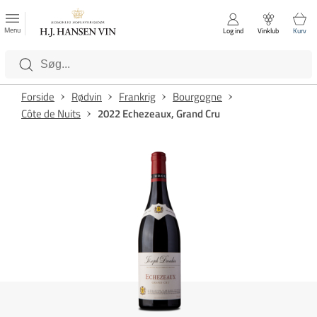
FAVORITTER
Luk
Menu
Log ind
Vinklub
Kurv
Kategorier
Forside
Rødvin
Frankrig
Bourgogne
Côte de Nuits
2022 Echezeaux, Grand Cru