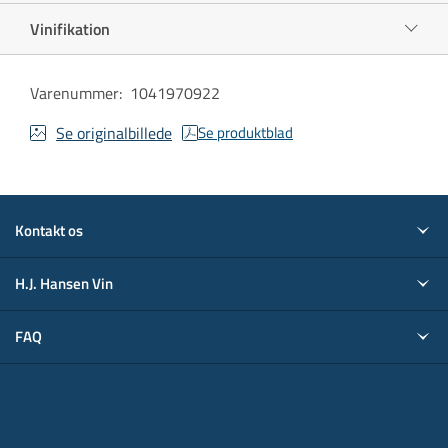
Vinifikation
Varenummer
:
1041970922
Se originalbillede
Se produktblad
Kontakt os
H.J. Hansen Vin
FAQ