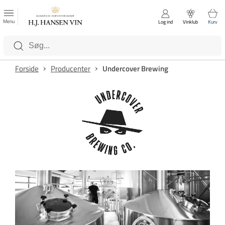
FAVORITTER
Luk
Menu
Log ind
Vinklub
Kurv
Kategorier
Forside
Producenter
Undercover Brewing