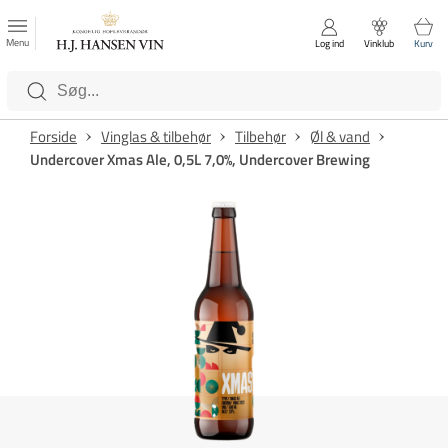
FAVORITTER
Luk
Menu
Log ind
Vinklub
Kurv
Kategorier
Forside
Vinglas & tilbehør
Tilbehør
Øl & vand
Undercover Xmas Ale, 0,5L 7,0%, Undercover Brewing