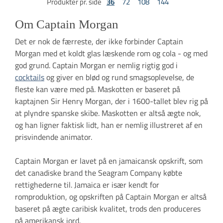
Produkter pr. side
36
72
108
144
Om Captain Morgan
Det er nok de færreste, der ikke forbinder Captain
Morgan med et koldt glas læskende rom og cola - og med
god grund. Captain Morgan er nemlig rigtig god i
cocktails
og giver en blød og rund smagsoplevelse, de
fleste kan være med på. Maskotten er baseret på
kaptajnen Sir Henry Morgan, der i 1600-tallet blev rig på
at plyndre spanske skibe. Maskotten er altså ægte nok,
og han ligner faktisk lidt, han er nemlig illustreret af en
prisvindende animator.
Captain Morgan er lavet på en jamaicansk opskrift, som
det canadiske brand the Seagram Company købte
rettighederne til. Jamaica er især kendt for
romproduktion, og opskriften på Captain Morgan er altså
baseret på ægte caribisk kvalitet, trods den produceres
på amerikansk jord.