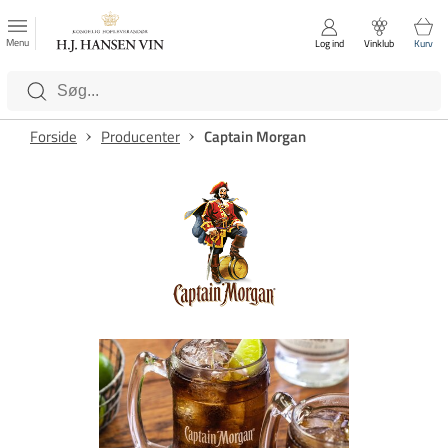
FAVORITTER
Luk
Menu
Log ind
Vinklub
Kurv
Kategorier
Forside
Producenter
Captain Morgan