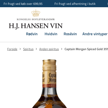
Fri fragt ved køb over 699,95
Fri fragt ved afhentning i butik
Rødvin
Hvidvin
Rosévin
Andre vintyper
Forside
Spiritus
Anden spiritus
Captain Morgan Spiced Gold 35%,