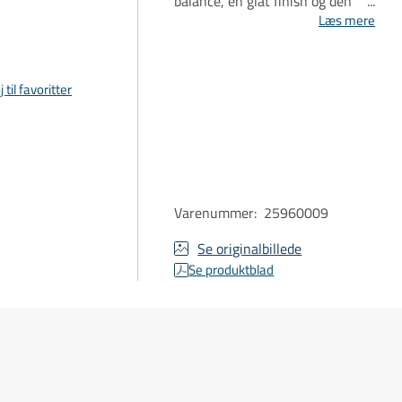
balance, en glat finish og den
perfekte drink til både
Læs mere
landkrabbe og landkrabbe.
j til favoritter
Varenummer
:
25960009
Se originalbillede
Se produktblad