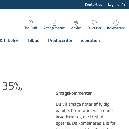
Log ind
Kontakt os
Find Butik
Arrangementer
Vinklub
Favoritter
Indkøbskurv
& tilbehør
Tilbud
Producenter
Inspiration
 35%,
Smagskommentar
Du vil smage noter af fyldig
vanilje, brun farin, varmende
krydderier og et strejf af
egetræ. De kombineres alle for