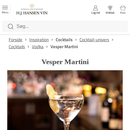
FAVORITTER
Luk
Menu
Log ind
Vinklub
Kurv
Kategorier
Forside
Inspiration
Cocktails
Cocktail-univers
Cocktails
Vodka
Vesper Martini
Vesper Martini