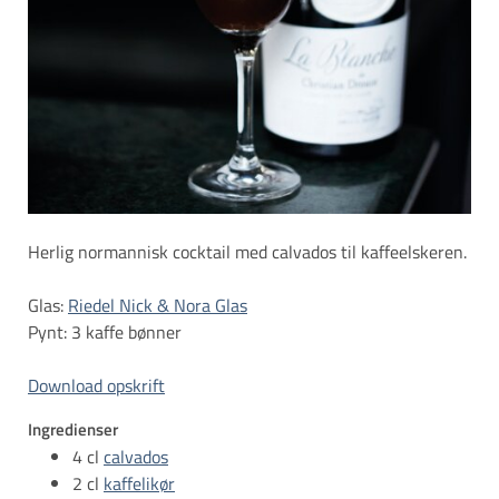
Herlig normannisk cocktail med calvados til kaffeelskeren.
Glas:
Riedel Nick & Nora Glas
Pynt: 3 kaffe bønner
Download opskrift
Ingredienser
4 cl
calvados
2 cl
kaffelikør