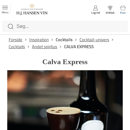
FAVORITTER
Luk
Menu
Log ind
Vinklub
Kurv
Kategorier
Forside
Inspiration
Cocktails
Cocktail-univers
Cocktails
Andet spiritus
CALVA EXPRESS
Calva Express