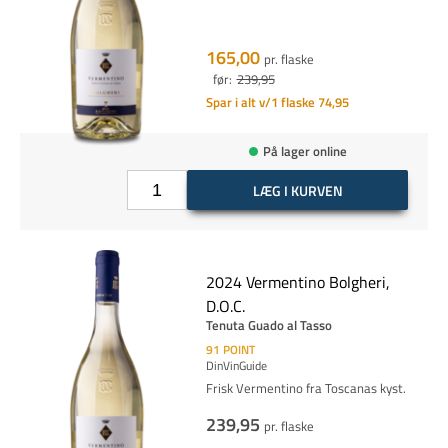
165,00
pr. flaske
før:
239,95
Spar i alt v/1 flaske 74,95
På lager online
LÆG I KURVEN
2024 Vermentino Bolgheri,
D.O.C.
Tenuta Guado al Tasso
91
POINT
DinVinGuide
Frisk Vermentino fra Toscanas kyst.
239,95
pr. flaske