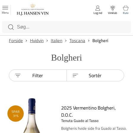
FAVORITTER
Luk
Menu
Log ind
Vinklub
Kurv
Kategorier
Forside
Hvidvin
Italien
Toscana
Bolgheri
Bolgheri
Filter
Sortér
2025 Vermentino Bolgheri,
SPAR
D.O.C.
31%
Tenuta Guado al Tasso
Bolgheris hvide side fra Guado al Tasso.