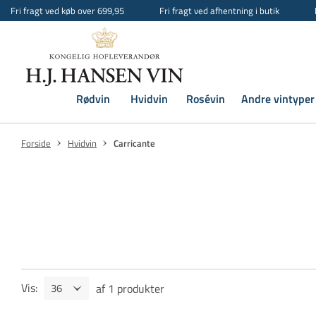
Fri fragt ved køb over 699,95
Fri fragt ved afhentning i butik
Rødvin
Hvidvin
Rosévin
Andre vintyper
Forside
Hvidvin
Carricante
Vis
:
af
1
produkter