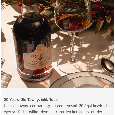
20 Years Old Tawny, inkl. Tube
Udsøgt Tawny, der har lagret i gennemsnit 20 årpå krydrede
egetræsfade, hvilket demonstrererden kompleksitet, der