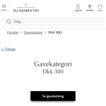
FAVORITTER
Luk
Menu
Log ind
Vinklub
Kurv
Kategorier
Forside
Gavekatalog
DKK 300
< Tilbage
Gavekategori
Dkk 300
Se gavekatalog