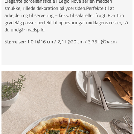
Elegante porcelænsskåle i Legio Nova serien medden
smukke, rillede dekoration på ydersiden.Perfekte til at
arbejde i og til servering – f.eks. til salateller frugt. Eva Trio
grydelåg passer perfekt til opbevaringaf middagens rester, så
du undgår madspild.
Størrelser: 1,0 l Ø16 cm / 2,1 l Ø20 cm / 3,75 l Ø24 cm